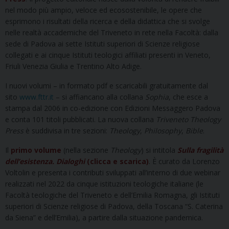
nel modo più ampio, veloce ed ecosostenibile, le opere che
esprimono i risultati della ricerca e della didattica che si svolge
nelle realtà accademiche del Triveneto in rete nella Facoltà: dalla
sede di Padova ai sette Istituti superiori di Scienze religiose
collegati e ai cinque Istituti teologici affiliati presenti in Veneto,
Friuli Venezia Giulia e Trentino Alto Adige.
I nuovi volumi – in formato pdf e scaricabili gratuitamente dal
sito
www.fttr.it
– si affiancano alla collana
Sophia
, che esce a
stampa dal 2006 in co-edizione con Edizioni Messaggero Padova
e conta 101 titoli pubblicati. La nuova collana
Triveneto Theology
Press
è suddivisa in tre sezioni:
Theology
,
Philosophy
,
Bible
.
Il
primo volume
(nella sezione
Theology
) si intitola
Sulla fragilità
dell’esistenza. Dialoghi
(clicca e scarica)
. È curato da Lorenzo
Voltolin e presenta i contributi sviluppati all’interno di due webinar
realizzati nel 2022 da cinque istituzioni teologiche italiane (le
Facoltà teologiche del Triveneto e dell’Emilia Romagna, gli Istituti
superiori di Scienze religiose di Padova, della Toscana “S. Caterina
da Siena” e dell’Emilia), a partire dalla situazione pandemica.