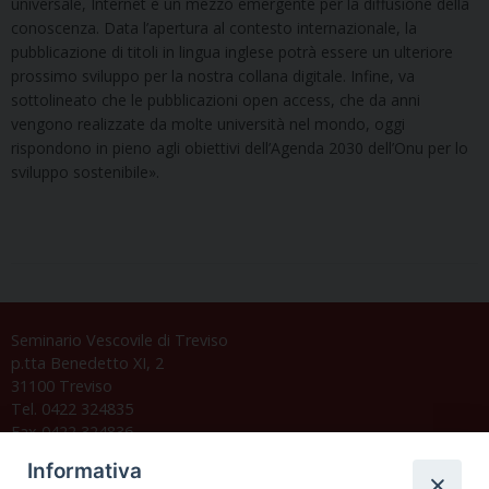
universale, Internet è un mezzo emergente per la diffusione della
conoscenza. Data l’apertura al contesto internazionale, la
pubblicazione di titoli in lingua inglese potrà essere un ulteriore
prossimo sviluppo per la nostra collana digitale. Infine, va
sottolineato che le pubblicazioni open access, che da anni
vengono realizzate da molte università nel mondo, oggi
rispondono in pieno agli obiettivi dell’Agenda 2030 dell’Onu per lo
sviluppo sostenibile».
Seminario Vescovile di Treviso
p.tta Benedetto XI, 2
31100 Treviso
Tel. 0422 324835
Fax 0422 324836
segreteria@issrgp1.it
Informativa