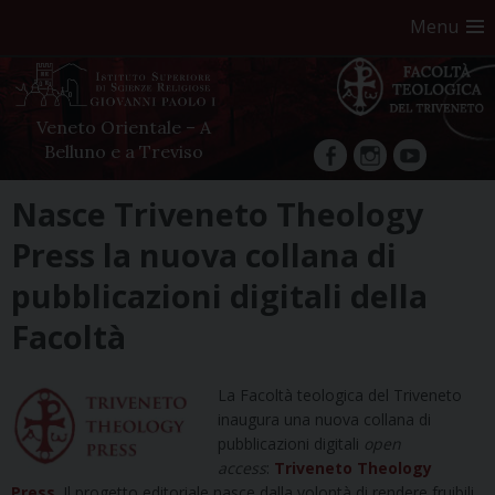
Menu
Veneto Orientale – A
Belluno e a Treviso
facebook
Instagram
YouTube
Skip
Nasce Triveneto Theology
to
Press la nuova collana di
content
pubblicazioni digitali della
Facoltà
La Facoltà teologica del Triveneto
inaugura una nuova collana di
pubblicazioni digitali
open
access
:
Triveneto Theology
Press
. Il progetto editoriale nasce dalla volontà di rendere fruibili