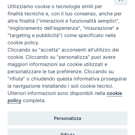
C.F. 94004060268
Utilizziamo cookie o tecnologie simili per
finalità tecniche e, con il tuo consenso, anche per
altre finalità ("interazioni e funzionalità semplici",
Orario di segreteria
"miglioramento dell'esperienza", "misurazione" e
"targeting e pubblicità") come specificato nella
Lunedì 17.30-19.30
cookie policy.
Martedì 17.30-19.30
Mercoledì 17.30-19.30
Cliccando su "accetta" acconsenti all'utilizzo dei
Giovedì 17.30-19.30
cookie. Cliccando su "personalizza" puoi avere
Venerdì chiuso
maggiori informazioni sui cookie utilizzati e
Sabato 9.30-11.30
personalizzare le tue preferenze. Cliccando su
"rifiuta" o chiudendo questa informativa proseguirai
Privacy e sicurezza
la navigazione installando i soli cookie tecnici.
Ulteriori informazioni sono disponibili nella
cookie
policy
completa.
Personalizza