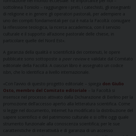
formazione nel mondo ecclesiale. «È importante per noi –
sottolinea Toniolo – raggiungere i preti, i catechisti, gli insegnanti
di religione e in genere gli operatori pastorali, per adempiere a
uno dei compiti fondamentali per cui è nata la Facoltà: coniugare
la riflessione teologica, la ricerca accademica, con il servizio
culturale e il supporto all’azione pastorale delle chiese, in
particolare quelle del Nord Est».
A garanzia della qualità e scientificità dei contenuti, le opere
pubblicate sono sottoposte a
peer review
e validate dal Comitato
editoriale della Facoltà. A ciascun libro è assegnato un codice
isbn, che lo identifica a livello internazionale.
«Con l’avvio di questo progetto editoriale – spiega
don Giulio
Osto, membro del Comitato editoriale
– la Facoltà si
inserisce nel processo attivato dalla Dichiarazione di Berlino per la
promozione dell’accesso aperto alla letteratura scientifica. Come
si legge nel documento, Internet ha modificato la distribuzione del
sapere scientifico e del patrimonio culturale e si offre oggi quale
strumento funzionale alla conoscenza scientifica; per le sue
caratteristiche di interattività e di garanzia di un accesso