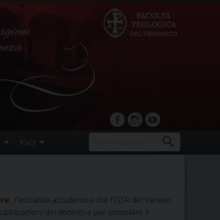
agione
ranza
facebook
Instagram
YouTube
FAQ
ore
, l’iniziativa accademica che l’ISSR del Veneto
bblicazioni dei docenti e per stimolare il