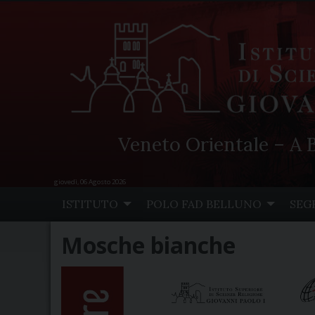
Veneto Orientale – A B
giovedì, 06 Agosto 2026
Skip
ISTITUTO
POLO FAD BELLUNO
SEG
to
content
Mosche bianche