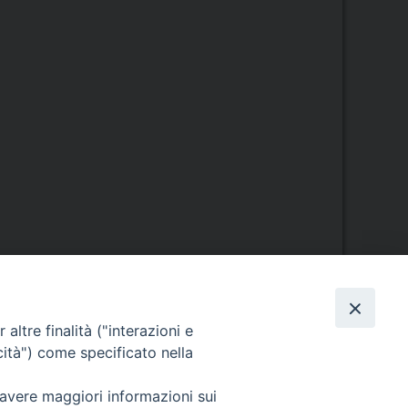
Orario di segreteria
altre finalità ("interazioni e
cità") come specificato nella
Lunedì 17.30-19.30
Martedì 17.30-19.30
 avere maggiori informazioni sui
Mercoledì 17.30-19.30