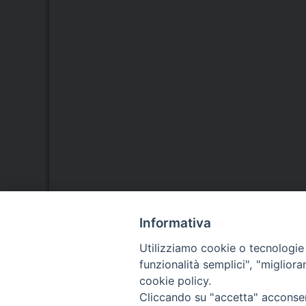
Informativa
Seminario Vescovile di Treviso
Utilizziamo cookie o tecnologie s
p.tta Benedetto XI, 2
funzionalità semplici", "miglior
31100 Treviso
cookie policy.
Tel. 0422 324835
Cliccando su "accetta" acconsent
Fax 0422 324836