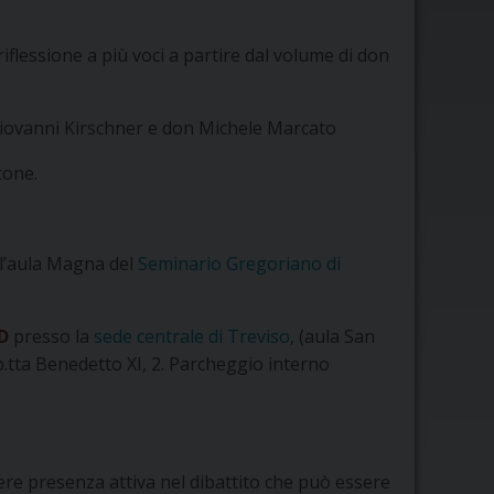
 riflessione a più voci a partire dal volume di don
Giovanni Kirschner e don Michele Marcato
tone.
o l’aula Magna del
Seminario Gregoriano di
D
presso la
sede centrale di Treviso
, (aula San
.tta Benedetto XI, 2. Parcheggio interno
ssere presenza attiva nel dibattito che può essere