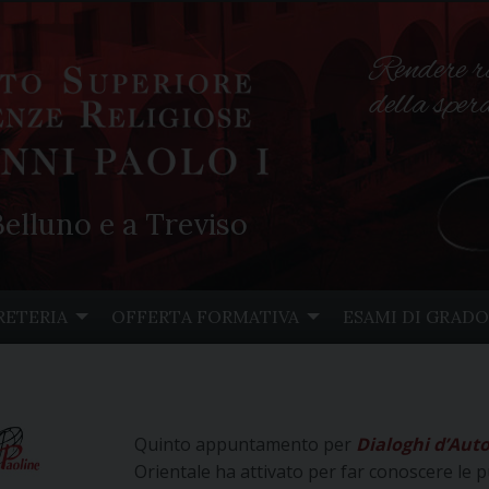
Rendere r
della spe
elluno e a Treviso
RETERIA
OFFERTA FORMATIVA
ESAMI DI GRADO
Quinto appuntamento per
Dialoghi d’Aut
Orientale ha attivato per far conoscere le pu