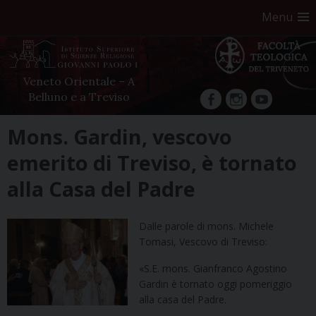
Menu
Veneto Orientale – A
Belluno e a Treviso
facebook
Instagram
YouTube
Skip
Mons. Gardin, vescovo
to
emerito di Treviso, è tornato
content
alla Casa del Padre
Dalle parole di mons. Michele
Tomasi, Vescovo di Treviso:
«S.E. mons. Gianfranco Agostino
Gardin è tornato oggi pomeriggio
alla casa del Padre.