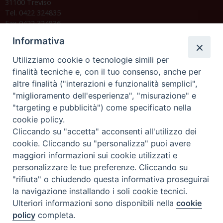
31100 Treviso
Tel. 0422 324835
Fax 0422 324836
segreteria@issrgp1.it
Informativa
C.F. 94004060268
Utilizziamo cookie o tecnologie simili per
finalità tecniche e, con il tuo consenso, anche per
altre finalità ("interazioni e funzionalità semplici",
Orario di segreteria
"miglioramento dell'esperienza", "misurazione" e
"targeting e pubblicità") come specificato nella
Lunedì 17.30-19.30
cookie policy.
Martedì 17.30-19.30
Mercoledì 17.30-19.30
Cliccando su "accetta" acconsenti all'utilizzo dei
Giovedì 17.30-19.30
cookie. Cliccando su "personalizza" puoi avere
Venerdì chiuso
maggiori informazioni sui cookie utilizzati e
Sabato 9.30-11.30
personalizzare le tue preferenze. Cliccando su
"rifiuta" o chiudendo questa informativa proseguirai
Privacy e sicurezza
la navigazione installando i soli cookie tecnici.
Ulteriori informazioni sono disponibili nella
cookie
policy
completa.