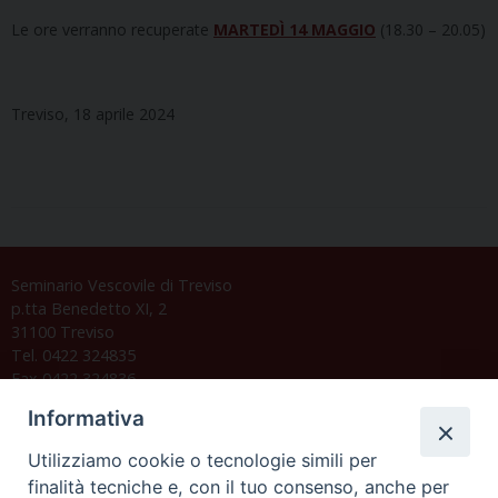
Le ore verranno recuperate
MARTEDÌ 14 MAGGIO
(18.30 – 20.05)
Treviso, 18 aprile 2024
Seminario Vescovile di Treviso
p.tta Benedetto XI, 2
31100 Treviso
Tel. 0422 324835
Fax 0422 324836
segreteria@issrgp1.it
Informativa
C.F. 94004060268
Utilizziamo cookie o tecnologie simili per
finalità tecniche e, con il tuo consenso, anche per