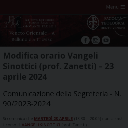
Menu
Veneto Orientale – A
Belluno e a Treviso
facebook
Instagram
YouTube
Skip
Modifica orario Vangeli
to
Sinottici (prof. Zanetti) – 23
content
aprile 2024
Comunicazione della Segreteria - N.
90/2023-2024
Si comunica che
MARTEDÌ 23 APRILE
(18.30 – 20.05) non ci sarà
il corso di
VANGELI SINOTTICI
(prof. Zanetti)