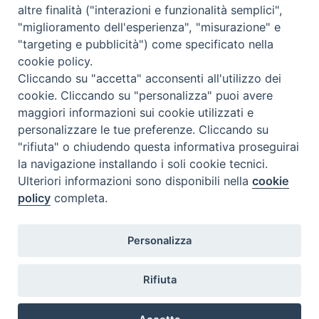
altre finalità ("interazioni e funzionalità semplici",
Orario di segreteria
"miglioramento dell'esperienza", "misurazione" e
"targeting e pubblicità") come specificato nella
Lunedì 17.30-19.30
cookie policy.
Martedì 17.30-19.30
Mercoledì 17.30-19.30
Cliccando su "accetta" acconsenti all'utilizzo dei
Giovedì 17.30-19.30
cookie. Cliccando su "personalizza" puoi avere
Venerdì chiuso
maggiori informazioni sui cookie utilizzati e
Sabato 9.30-11.30
personalizzare le tue preferenze. Cliccando su
"rifiuta" o chiudendo questa informativa proseguirai
Privacy e sicurezza
la navigazione installando i soli cookie tecnici.
Ulteriori informazioni sono disponibili nella
cookie
policy
completa.
Personalizza
Rifiuta
Veneto Orientale – A Belluno e a Treviso