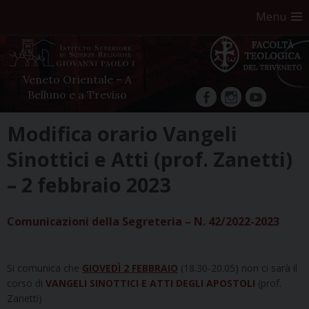
Menu
Veneto Orientale – A
Belluno e a Treviso
facebook
Instagram
YouTube
Skip
Modifica orario Vangeli
to
Sinottici e Atti (prof. Zanetti)
content
– 2 febbraio 2023
Comunicazioni della Segreteria – N. 42/2022-2023
Si comunica che
GIOVEDÌ 2 FEBBRAIO
(18.30-20.05) non ci sarà il
corso di
VANGELI SINOTTICI E ATTI DEGLI APOSTOLI
(prof.
Zanetti)