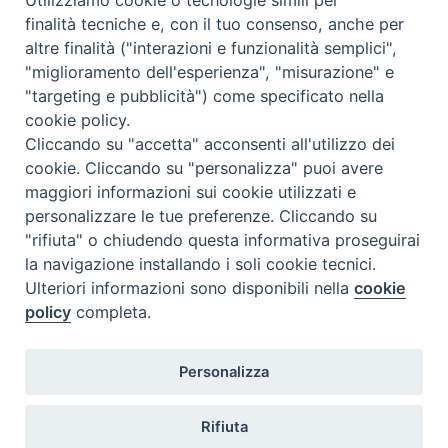
finalità tecniche e, con il tuo consenso, anche per
altre finalità ("interazioni e funzionalità semplici",
Orario di segreteria
"miglioramento dell'esperienza", "misurazione" e
"targeting e pubblicità") come specificato nella
Lunedì 17.30-19.30
cookie policy.
Martedì 17.30-19.30
Mercoledì 17.30-19.30
Cliccando su "accetta" acconsenti all'utilizzo dei
Giovedì 17.30-19.30
cookie. Cliccando su "personalizza" puoi avere
Venerdì chiuso
maggiori informazioni sui cookie utilizzati e
Sabato 9.30-11.30
personalizzare le tue preferenze. Cliccando su
"rifiuta" o chiudendo questa informativa proseguirai
Privacy e sicurezza
la navigazione installando i soli cookie tecnici.
Ulteriori informazioni sono disponibili nella
cookie
policy
completa.
Personalizza
Rifiuta