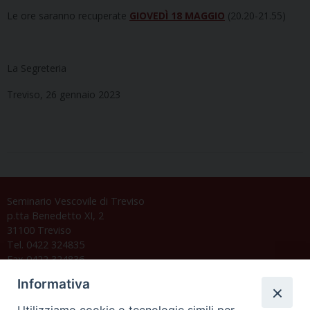
Le ore saranno recuperate
GIOVEDÌ 18 MAGGIO
(20.20-21.55)
La Segreteria
Treviso, 26 gennaio 2023
Seminario Vescovile di Treviso
p.tta Benedetto XI, 2
31100 Treviso
Tel. 0422 324835
Fax 0422 324836
segreteria@issrgp1.it
Informativa
C.F. 94004060268
Utilizziamo cookie o tecnologie simili per