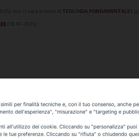
0.05) non ci sarà il corso di
TEOLOGIA FONDAMENTALE I
(p
BRE
(18.30-20.05)
imili per finalità tecniche e, con il tuo consenso, anche per 
amento dell'esperienza", "misurazione" e "targeting e pubbli
i all'utilizzo dei cookie. Cliccando su "personalizza" puoi
re le tue preferenze. Cliccando su "rifiuta" o chiudendo que