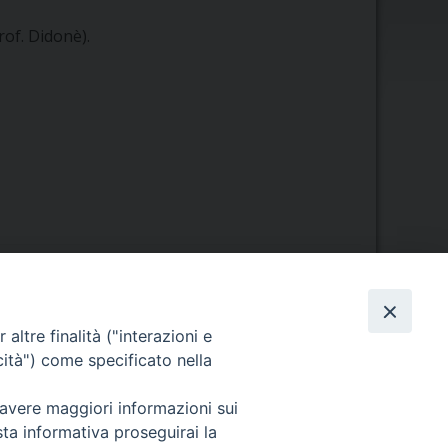
rof. Didonè).
Orario di segreteria
altre finalità ("interazioni e
Lunedì 17.30-19.30
cità") come specificato nella
Martedì 17.30-19.30
Mercoledì 17.30-19.30
 avere maggiori informazioni sui
Giovedì 17.30-19.30
sta informativa proseguirai la
Venerdì chiuso