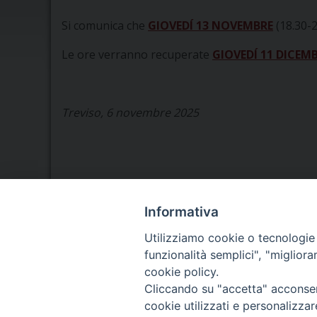
Si comunica che
GIOVEDÍ 13 NOVEMBRE
(18.30-2
Le ore verranno recuperate
GIOVEDÍ 11 DICEM
Treviso, 6 novembre 2025
Informativa
Seminario Vescovile di Treviso
Utilizziamo cookie o tecnologie s
p.tta Benedetto XI, 2
31100 Treviso
funzionalità semplici", "miglior
Tel. 0422 324835
cookie policy.
Fax 0422 324836
Cliccando su "accetta" acconsent
segreteria@issrgp1.it
cookie utilizzati e personalizza