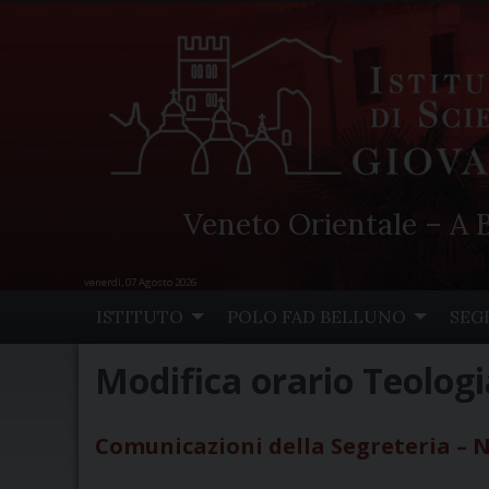
Veneto Orientale – A B
venerdì, 07 Agosto 2026
Skip
ISTITUTO
POLO FAD BELLUNO
SEG
to
content
Modifica orario Teolog
Comunicazioni della Segreteria – N