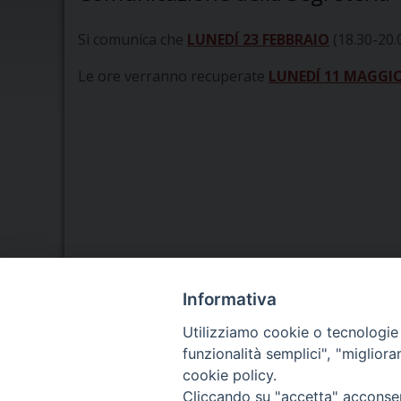
Si comunica che
LUNEDÍ 23 FEBBRAIO
(18.30-20.0
Le ore verranno recuperate
LUNEDÍ 11 MAGGI
Informativa
Seminario Vescovile di Treviso
Utilizziamo cookie o tecnologie s
p.tta Benedetto XI, 2
funzionalità semplici", "miglior
31100 Treviso
cookie policy.
Tel. 0422 324835
Cliccando su "accetta" acconsent
Fax 0422 324836