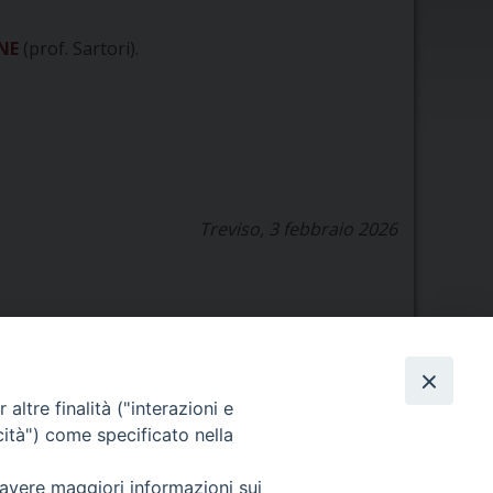
NE
(prof. Sartori).
Treviso, 3 febbraio 2026
Orario di segreteria
altre finalità ("interazioni e
cità") come specificato nella
Lunedì 17.30-19.30
Martedì 17.30-19.30
 avere maggiori informazioni sui
Mercoledì 17.30-19.30