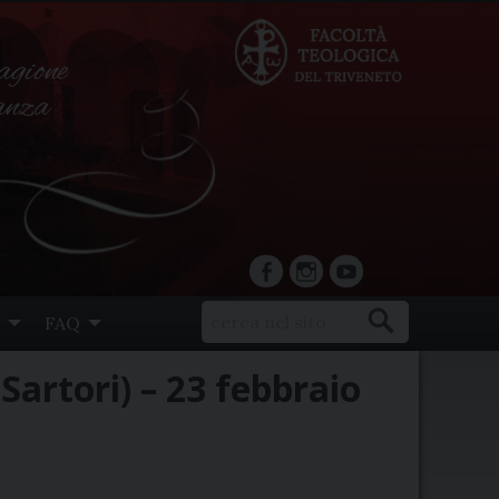
agione
ranza
facebook
Instagram
YouTube
FAQ
Sartori) – 23 febbraio