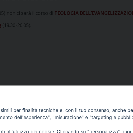
5) non ci sarà il corso di
TEOLOGIA DELL’EVANGELIZZAZIO
O
(18.30-20.05).
imili per finalità tecniche e, con il tuo consenso, anche per 
amento dell'esperienza", "misurazione" e "targeting e pubbli
i all'utilizzo dei cookie. Cliccando su "personalizza" puoi