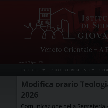
Veneto Orientale – A B
venerdì, 07 Agosto 2026
Skip
ISTITUTO
POLO FAD BELLUNO
SEG
to
content
Modifica orario Teologia
2026
Comunicazione della Segreteria 