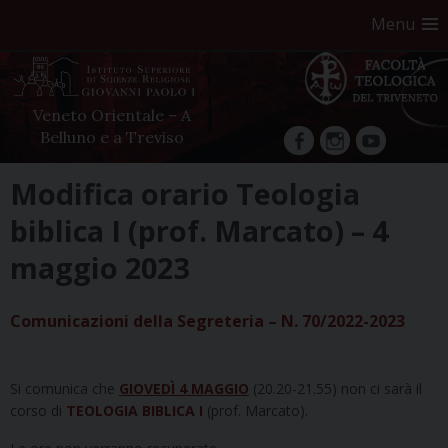
Menu
Veneto Orientale – A
Belluno e a Treviso
facebook
Instagram
YouTube
Skip
Modifica orario Teologia
to
biblica I (prof. Marcato) – 4
content
maggio 2023
Comunicazioni della Segreteria – N. 70/2022-2023
Si comunica che
GIOVEDÌ 4 MAGGIO
(20.20-21.55) non ci sarà il
corso di
TEOLOGIA BIBLICA I
(prof. Marcato).