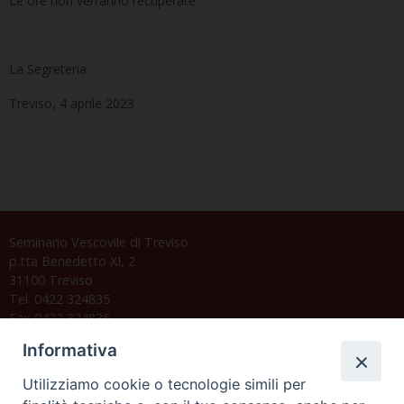
Le ore non verranno recuperate.
La Segreteria
Treviso, 4 aprile 2023
Seminario Vescovile di Treviso
p.tta Benedetto XI, 2
31100 Treviso
Tel. 0422 324835
Fax 0422 324836
segreteria@issrgp1.it
Informativa
C.F. 94004060268
Utilizziamo cookie o tecnologie simili per