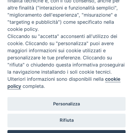
finalità tecniche e, con il tuo consenso, anche per
altre finalità ("interazioni e funzionalità semplici",
Orario di segreteria
"miglioramento dell'esperienza", "misurazione" e
"targeting e pubblicità") come specificato nella
Lunedì 17.30-19.30
cookie policy.
Martedì 17.30-19.30
Mercoledì 17.30-19.30
Cliccando su "accetta" acconsenti all'utilizzo dei
Giovedì 17.30-19.30
cookie. Cliccando su "personalizza" puoi avere
Venerdì chiuso
maggiori informazioni sui cookie utilizzati e
Sabato 9.30-11.30
personalizzare le tue preferenze. Cliccando su
"rifiuta" o chiudendo questa informativa proseguirai
Privacy e sicurezza
la navigazione installando i soli cookie tecnici.
Ulteriori informazioni sono disponibili nella
cookie
policy
completa.
Personalizza
Rifiuta