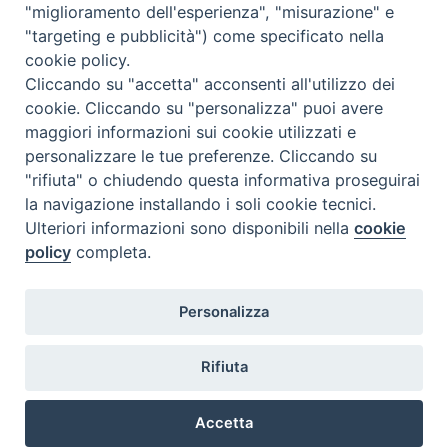
"miglioramento dell'esperienza", "misurazione" e
"targeting e pubblicità") come specificato nella
Lunedì 17.30-19.30
cookie policy.
Martedì 17.30-19.30
Mercoledì 17.30-19.30
Cliccando su "accetta" acconsenti all'utilizzo dei
Giovedì 17.30-19.30
cookie. Cliccando su "personalizza" puoi avere
Venerdì chiuso
maggiori informazioni sui cookie utilizzati e
Sabato 9.30-11.30
personalizzare le tue preferenze. Cliccando su
"rifiuta" o chiudendo questa informativa proseguirai
Privacy e sicurezza
la navigazione installando i soli cookie tecnici.
Ulteriori informazioni sono disponibili nella
cookie
policy
completa.
Personalizza
Rifiuta
Veneto Orientale – A Belluno e a Treviso
Accetta