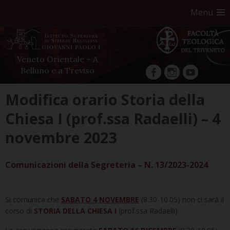
Menu
Veneto Orientale – A
Belluno e a Treviso
facebook
Instagram
YouTube
Skip
Modifica orario Storia della
to
Chiesa I (prof.ssa Radaelli) – 4
content
novembre 2023
Comunicazioni della Segreteria – N. 13/2023-2024
Si comunica che
SABATO 4 NOVEMBRE
(8.30-10.05) non ci sarà il
corso di
STORIA DELLA CHIESA I
(prof.ssa Radaelli)