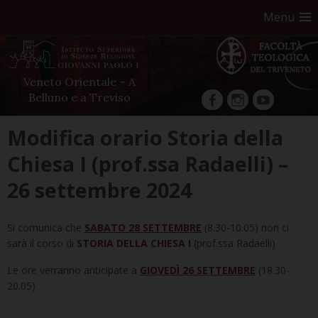
Menu
Veneto Orientale – A
Belluno e a Treviso
facebook
Instagram
YouTube
Skip
Modifica orario Storia della
to
Chiesa I (prof.ssa Radaelli) –
content
26 settembre 2024
Si comunica che
SABATO 28 SETTEMBRE
(8.30-10.05) non ci
sarà il corso di
STORIA DELLA CHIESA I
(prof.ssa Radaelli)
Le ore verranno anticipate a
GIOVEDÌ 26 SETTEMBRE
(18.30-
20.05)