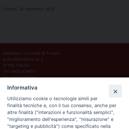
Treviso, 20 settembre 2024
Seminario Vescovile di Treviso
p.tta Benedetto XI, 2
31100 Treviso
Tel. 0422 324835
Fax 0422 324836
segreteria@issrgp1.it
Informativa
C.F. 94004060268
Utilizziamo cookie o tecnologie simili per
finalità tecniche e, con il tuo consenso, anche per
altre finalità ("interazioni e funzionalità semplici",
Orario di segreteria
"miglioramento dell'esperienza", "misurazione" e
"targeting e pubblicità") come specificato nella
Lunedì 17.30-19.30