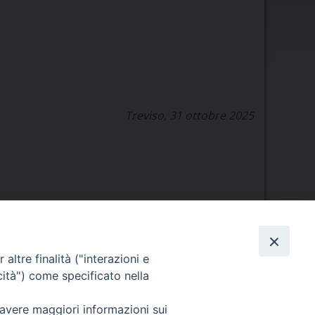
Treviso, 31 ottobre 2025
Orario di segreteria
altre finalità ("interazioni e
cità") come specificato nella
Lunedì 17.30-19.30
Martedì 17.30-19.30
 avere maggiori informazioni sui
Mercoledì 17.30-19.30