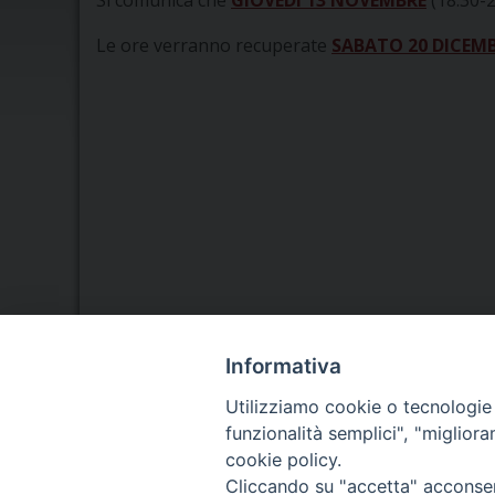
Si comunica che
GIOVEDÍ 13 NOVEMBRE
(18.30-2
Le ore verranno recuperate
SABATO 20 DICEM
Informativa
Seminario Vescovile di Treviso
Utilizziamo cookie o tecnologie s
p.tta Benedetto XI, 2
funzionalità semplici", "miglior
31100 Treviso
cookie policy.
Tel. 0422 324835
Cliccando su "accetta" acconsent
Fax 0422 324836