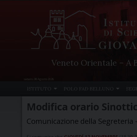
Veneto Orientale – A B
sabato, 08 Agosto 2026
Skip
ISTITUTO
POLO FAD BELLUNO
SEG
to
content
Modifica orario Sinotti
Comunicazione della Segreteria 