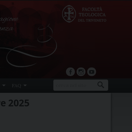
agione
ranza
facebook
Instagram
YouTube
FAQ
re 2025