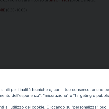
0.05) non ci sarà il corso di
SINOTTICI
(prof. Zanetti).
BRE
(8.30-10.05)
imili per finalità tecniche e, con il tuo consenso, anche per 
amento dell'esperienza", "misurazione" e "targeting e pubbli
i all'utilizzo dei cookie. Cliccando su "personalizza" puoi