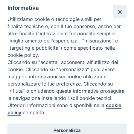
segreteria@issrgp1.it
Informativa
C.F. 94004060268
Utilizziamo cookie o tecnologie simili per
finalità tecniche e, con il tuo consenso, anche per
altre finalità ("interazioni e funzionalità semplici",
Orario di segreteria
"miglioramento dell'esperienza", "misurazione" e
"targeting e pubblicità") come specificato nella
Lunedì 17.30-19.30
cookie policy.
Martedì 17.30-19.30
Mercoledì 17.30-19.30
Cliccando su "accetta" acconsenti all'utilizzo dei
Giovedì 17.30-19.30
cookie. Cliccando su "personalizza" puoi avere
Venerdì chiuso
maggiori informazioni sui cookie utilizzati e
Sabato 9.30-11.30
personalizzare le tue preferenze. Cliccando su
"rifiuta" o chiudendo questa informativa proseguirai
Privacy e sicurezza
la navigazione installando i soli cookie tecnici.
Ulteriori informazioni sono disponibili nella
cookie
policy
completa.
Personalizza