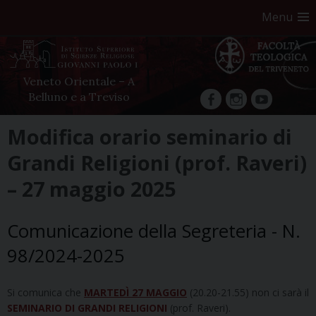
Menu
Veneto Orientale – A
Belluno e a Treviso
facebook
Instagram
YouTube
Skip
Modifica orario seminario di
to
Grandi Religioni (prof. Raveri)
content
– 27 maggio 2025
Comunicazione della Segreteria - N.
98/2024-2025
Si comunica che
MARTEDÌ 27 MAGGIO
(20.20-21.55) non ci sarà il
SEMINARIO DI GRANDI RELIGIONI
(prof. Raveri).