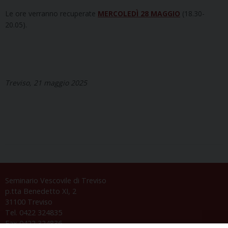
Le ore verranno recuperate
MERCOLEDÌ 28 MAGGIO
(18.30-
20.05).
Treviso, 21 maggio 2025
Seminario Vescovile di Treviso
p.tta Benedetto XI, 2
31100 Treviso
Tel. 0422 324835
Fax 0422 324836