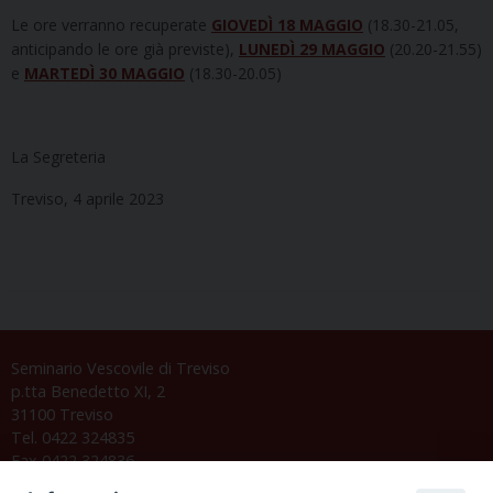
Le ore verranno recuperate
GIOVEDÌ 18 MAGGIO
(18.30-21.05,
anticipando le ore già previste),
LUNEDÌ 29 MAGGIO
(20.20-21.55)
e
MARTEDÌ 30 MAGGIO
(18.30-20.05)
La Segreteria
Treviso, 4 aprile 2023
Seminario Vescovile di Treviso
p.tta Benedetto XI, 2
31100 Treviso
Tel. 0422 324835
Fax 0422 324836
segreteria@issrgp1.it