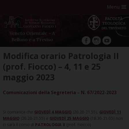
Menu
Veneto Orientale – A
Belluno e a Treviso
facebook
Instagram
YouTube
Skip
Modifica orario Patrologia II
to
(prof. Fiocco) – 4, 11 e 25
content
maggio 2023
Comunicazioni della Segreteria – N. 67/2022-2023
Si comunica che
GIOVEDÌ 4 MAGGIO
(20.20-21.55),
GIOVEDÌ 11
MAGGIO
(20.20-21.55) e
GIOVEDÌ 25 MAGGIO
(18.30-21.05) non
ci sarà il corso di
PATROLOGIA II
(prof. Fiocco)