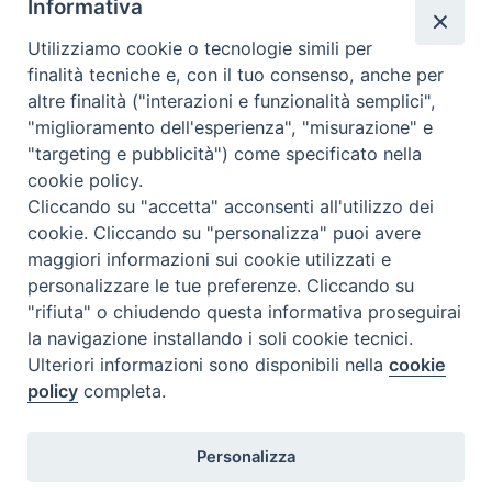
Informativa
C.F. 94004060268
Utilizziamo cookie o tecnologie simili per
finalità tecniche e, con il tuo consenso, anche per
altre finalità ("interazioni e funzionalità semplici",
Orario di segreteria
"miglioramento dell'esperienza", "misurazione" e
"targeting e pubblicità") come specificato nella
Lunedì 17.30-19.30
cookie policy.
Martedì 17.30-19.30
Mercoledì 17.30-19.30
Cliccando su "accetta" acconsenti all'utilizzo dei
Giovedì 17.30-19.30
cookie. Cliccando su "personalizza" puoi avere
Venerdì chiuso
maggiori informazioni sui cookie utilizzati e
Sabato 9.30-11.30
personalizzare le tue preferenze. Cliccando su
"rifiuta" o chiudendo questa informativa proseguirai
Privacy e sicurezza
la navigazione installando i soli cookie tecnici.
Ulteriori informazioni sono disponibili nella
cookie
policy
completa.
Personalizza