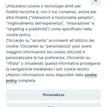
C.F. 94004060268
Utilizziamo cookie o tecnologie simili per
finalità tecniche e, con il tuo consenso, anche per
altre finalità ("interazioni e funzionalità semplici",
Orario di segreteria
"miglioramento dell'esperienza", "misurazione" e
"targeting e pubblicità") come specificato nella
Lunedì 17.30-19.30
cookie policy.
Martedì 17.30-19.30
Mercoledì 17.30-19.30
Cliccando su "accetta" acconsenti all'utilizzo dei
Giovedì 17.30-19.30
cookie. Cliccando su "personalizza" puoi avere
Venerdì chiuso
maggiori informazioni sui cookie utilizzati e
Sabato 9.30-11.30
personalizzare le tue preferenze. Cliccando su
"rifiuta" o chiudendo questa informativa proseguirai
Privacy e sicurezza
la navigazione installando i soli cookie tecnici.
Ulteriori informazioni sono disponibili nella
cookie
policy
completa.
Personalizza