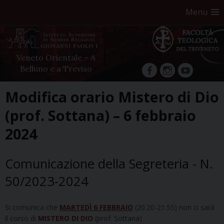
Menu
Veneto Orientale – A
Belluno e a Treviso
facebook
Instagram
YouTube
Skip
Modifica orario Mistero di Dio
to
(prof. Sottana) – 6 febbraio
content
2024
Comunicazione della Segreteria - N.
50/2023-2024
Si comunica che
MARTEDÌ 6 FEBBRAIO
(20.20-21.55) non ci sarà
il corso di
MISTERO DI DIO
(prof. Sottana)