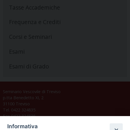
Tasse Accademiche
Frequenza e Crediti
Corsi e Seminari
Esami
Esami di Grado
Seminario Vescovile di Treviso
p.tta Benedetto XI, 2
31100 Treviso
Tel. 0422 324835
Fax 0422 324836
segreteria@issrgp1.it
Informativa