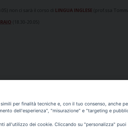
.05) non ci sarà il corso di
LINGUA INGLESE
(prof.ssa Tomm
BRAIO
(18.30-20.05)
imili per finalità tecniche e, con il tuo consenso, anche per 
amento dell'esperienza", "misurazione" e "targeting e pubbli
i all'utilizzo dei cookie. Cliccando su "personalizza" puoi