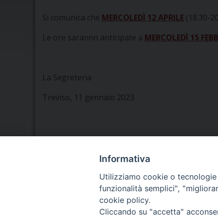
Si comunica che
MERCOLEDÌ 12 APRILE
(18.30-20
Le ore saranno anticipate a
MERCOLEDÌ 15 FEB
La Segreteria
Treviso, 11 gennaio 2023
Informativa
Seminario Vescovile di Treviso
Utilizziamo cookie o tecnologie s
p.tta Benedetto XI, 2
funzionalità semplici", "miglior
31100 Treviso
cookie policy.
Tel. 0422 324835
Cliccando su "accetta" acconsent
Fax 0422 324836