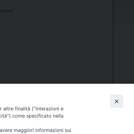
asino)
Orario di segreteria
altre finalità ("interazioni e
cità") come specificato nella
Lunedì 17.30-19.30
Martedì 17.30-19.30
 avere maggiori informazioni sui
Mercoledì 17.30-19.30