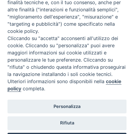
finalità tecniche e, con il tuo consenso, anche per
altre finalità ("interazioni e funzionalità semplici",
Orario di segreteria
"miglioramento dell'esperienza", "misurazione" e
"targeting e pubblicità") come specificato nella
Lunedì 17.30-19.30
cookie policy.
Martedì 17.30-19.30
Mercoledì 17.30-19.30
Cliccando su "accetta" acconsenti all'utilizzo dei
Giovedì 17.30-19.30
cookie. Cliccando su "personalizza" puoi avere
Venerdì chiuso
maggiori informazioni sui cookie utilizzati e
Sabato 9.30-11.30
personalizzare le tue preferenze. Cliccando su
"rifiuta" o chiudendo questa informativa proseguirai
Privacy e sicurezza
la navigazione installando i soli cookie tecnici.
Ulteriori informazioni sono disponibili nella
cookie
policy
completa.
Personalizza
Rifiuta