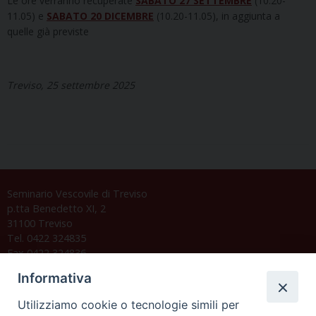
Le ore verranno recuperate
SABATO 27 SETTEMBRE
(10.20-
11.05) e
SABATO 20 DICEMBRE
(10.20-11.05), in aggiunta a
quelle già previste
Treviso, 25 settembre 2025
Seminario Vescovile di Treviso
p.tta Benedetto XI, 2
31100 Treviso
Tel. 0422 324835
Fax 0422 324836
segreteria@issrgp1.it
Informativa
C.F. 94004060268
Utilizziamo cookie o tecnologie simili per