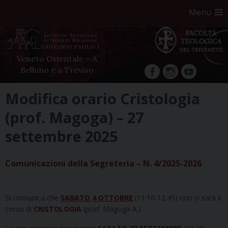
Menu
Veneto Orientale – A
Belluno e a Treviso
facebook
Instagram
YouTube
Skip
Modifica orario Cristologia
to
(prof. Magoga) – 27
content
settembre 2025
Comunicazioni della Segreteria – N. 4/2025-2026
Si comunica che
SABATO 4 OTTOBRE
(11.10-12.45) non ci sarà il
corso di
CRISTOLOGIA
(prof. Magoga A.)