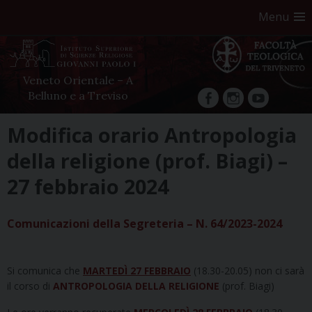
Menu
Veneto Orientale – A
Belluno e a Treviso
facebook
Instagram
YouTube
Skip
Modifica orario Antropologia
to
della religione (prof. Biagi) –
content
27 febbraio 2024
Comunicazioni della Segreteria – N. 64/2023-2024
Si comunica che
MARTEDÌ 27 FEBBRAIO
(18.30-20.05) non ci sarà
il corso di
ANTROPOLOGIA DELLA RELIGIONE
(prof. Biagi)