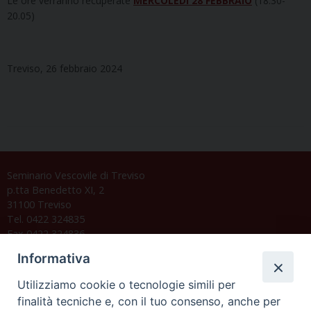
Le ore verranno recuperate
MERCOLEDÌ 28 FEBBRAIO
(18.30-
20.05)
Treviso, 26 febbraio 2024
Seminario Vescovile di Treviso
p.tta Benedetto XI, 2
31100 Treviso
Tel. 0422 324835
Fax 0422 324836
segreteria@issrgp1.it
Informativa
C.F. 94004060268
Utilizziamo cookie o tecnologie simili per
finalità tecniche e, con il tuo consenso, anche per