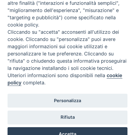
altre finalità ("interazioni e funzionalità semplici",
Orario di segreteria
"miglioramento dell'esperienza", "misurazione" e
"targeting e pubblicità") come specificato nella
Lunedì 17.30-19.30
cookie policy.
Martedì 17.30-19.30
Mercoledì 17.30-19.30
Cliccando su "accetta" acconsenti all'utilizzo dei
Giovedì 17.30-19.30
cookie. Cliccando su "personalizza" puoi avere
Venerdì chiuso
maggiori informazioni sui cookie utilizzati e
Sabato 9.30-11.30
personalizzare le tue preferenze. Cliccando su
"rifiuta" o chiudendo questa informativa proseguirai
Privacy e sicurezza
la navigazione installando i soli cookie tecnici.
Ulteriori informazioni sono disponibili nella
cookie
policy
completa.
Personalizza
Rifiuta
Veneto Orientale – A Belluno e a Treviso
Accetta