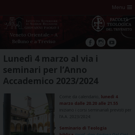
Menu
Veneto Orientale – A
Belluno e a Treviso
facebook
Instagram
YouTube
Skip
Lunedì 4 marzo al via i
to
seminari per l’Anno
content
Accademico 2023/2024
Come da calendario,
lunedì 4
marzo dalle 20.20 alle 21.55
iniziano i corsi seminariali previsti per
l’A.A. 2023/2024:
Seminario di Teologia
biblica
(prof. don Andrea Dal Cin)
–