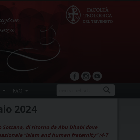
agione
ranza
facebook
Instagram
YouTube
FAQ
aio 2024
io Sottana, di ritorno da Abu Dhabi dove
nazionale “Islam and human fraternity” (4-7