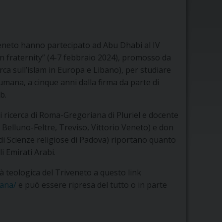
veneto hanno partecipato ad Abu Dhabi al IV
 fraternity” (4-7 febbraio 2024), promosso da
erca sull’islam in Europa e Libano), per studiare
umana, a cinque anni dalla firma da parte di
b.
 ricerca di Roma-Gregoriana di Pluriel e docente
di Belluno-Feltre, Treviso, Vittorio Veneto) e don
 di Scienze religiose di Padova) riportano quanto
i Emirati Arabi.
ltà teologica del Triveneto a questo link
mana/
e può essere ripresa del tutto o in parte