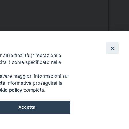
altre finalità ("interazioni e
cità") come specificato nella
Orario di segreteria
 avere maggiori informazioni sui
Lunedì 17.30-19.30
sta informativa proseguirai la
Martedì 17.30-19.30
kie policy
completa.
Mercoledì 17.30-19.30
Giovedì 17.30-19.30
Venerdì chiuso
Accetta
Sabato 9.30-11.30
Privacy e sicurezza
Preferenze Cookie