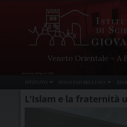
Veneto Orientale – A B
domenica, 09 Agosto 2026
Skip
ISTITUTO
POLO FAD BELLUNO
SEG
to
content
L’Islam e la fraternità