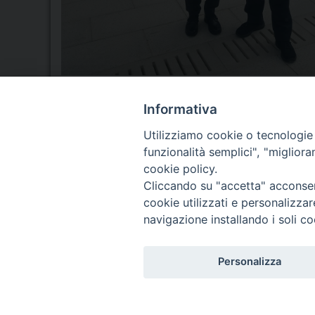
Informativa
Utilizziamo cookie o tecnologie s
funzionalità semplici", "miglior
Seminario Vescovile di Treviso
cookie policy.
p.tta Benedetto XI, 2
Cliccando su "accetta" acconsent
31100 Treviso
cookie utilizzati e personalizza
Tel. 0422 324835
navigazione installando i soli co
Fax 0422 324836
segreteria@issrgp1.it
Personalizza
C.F. 94004060268