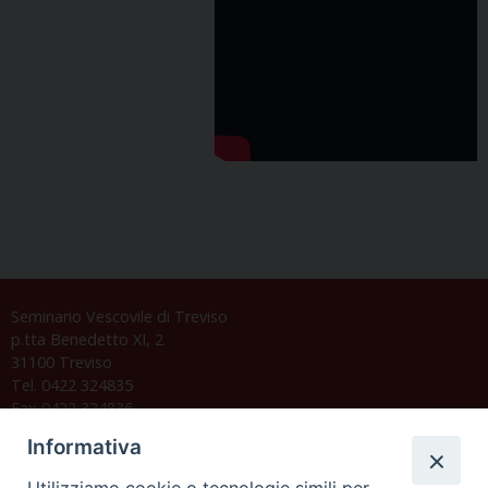
Seminario Vescovile di Treviso
p.tta Benedetto XI, 2
31100 Treviso
Tel. 0422 324835
Fax 0422 324836
segreteria@issrgp1.it
Informativa
C.F. 94004060268
Utilizziamo cookie o tecnologie simili per