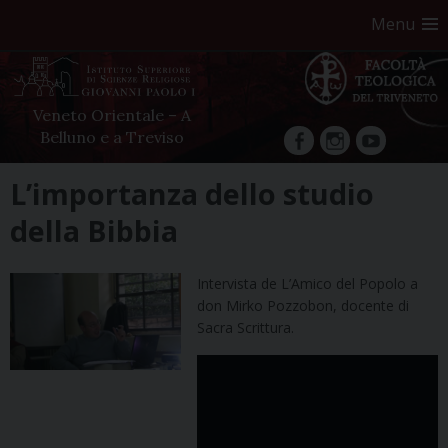
Menu
Veneto Orientale – A
Belluno e a Treviso
facebook
Instagram
YouTube
Skip
L’importanza dello studio
to
della Bibbia
content
Intervista de L’Amico del Popolo a
don Mirko Pozzobon, docente di
Sacra Scrittura.