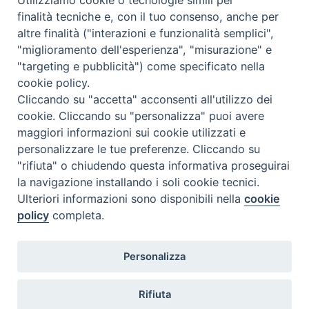
finalità tecniche e, con il tuo consenso, anche per
altre finalità ("interazioni e funzionalità semplici",
Orario di segreteria
"miglioramento dell'esperienza", "misurazione" e
"targeting e pubblicità") come specificato nella
Lunedì 17.30-19.30
cookie policy.
Martedì 17.30-19.30
Mercoledì 17.30-19.30
Cliccando su "accetta" acconsenti all'utilizzo dei
Giovedì 17.30-19.30
cookie. Cliccando su "personalizza" puoi avere
Venerdì chiuso
maggiori informazioni sui cookie utilizzati e
Sabato 9.30-11.30
personalizzare le tue preferenze. Cliccando su
"rifiuta" o chiudendo questa informativa proseguirai
Privacy e sicurezza
la navigazione installando i soli cookie tecnici.
Ulteriori informazioni sono disponibili nella
cookie
policy
completa.
Personalizza
Rifiuta