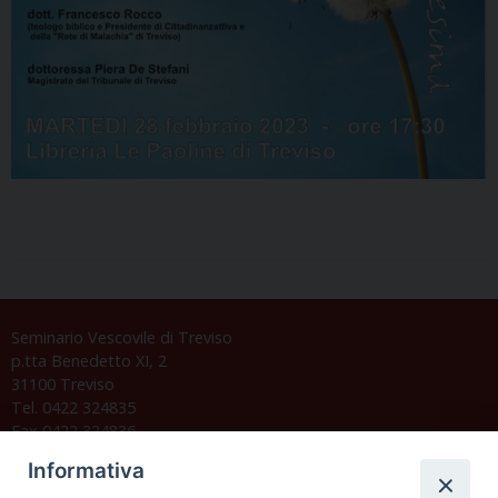
Seminario Vescovile di Treviso
p.tta Benedetto XI, 2
31100 Treviso
Tel. 0422 324835
Fax 0422 324836
segreteria@issrgp1.it
Informativa