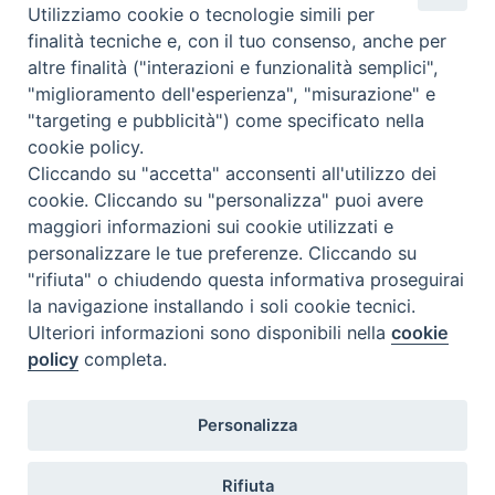
C.F. 94004060268
Utilizziamo cookie o tecnologie simili per
finalità tecniche e, con il tuo consenso, anche per
altre finalità ("interazioni e funzionalità semplici",
Orario di segreteria
"miglioramento dell'esperienza", "misurazione" e
"targeting e pubblicità") come specificato nella
Lunedì 17.30-19.30
cookie policy.
Martedì 17.30-19.30
Mercoledì 17.30-19.30
Cliccando su "accetta" acconsenti all'utilizzo dei
Giovedì 17.30-19.30
cookie. Cliccando su "personalizza" puoi avere
Venerdì chiuso
maggiori informazioni sui cookie utilizzati e
Sabato 9.30-11.30
personalizzare le tue preferenze. Cliccando su
"rifiuta" o chiudendo questa informativa proseguirai
Privacy e sicurezza
la navigazione installando i soli cookie tecnici.
Ulteriori informazioni sono disponibili nella
cookie
policy
completa.
Personalizza
Rifiuta