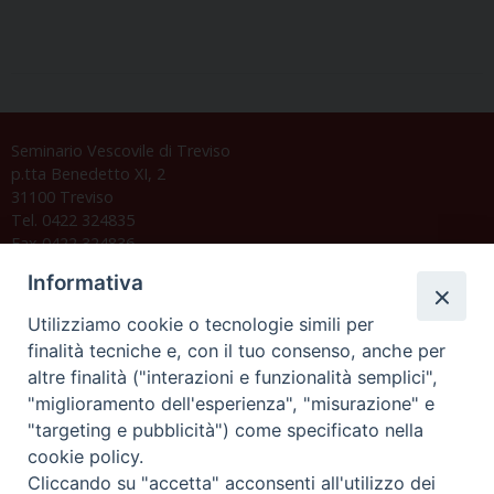
Seminario Vescovile di Treviso
p.tta Benedetto XI, 2
31100 Treviso
Tel. 0422 324835
Fax 0422 324836
segreteria@issrgp1.it
Informativa
C.F. 94004060268
Utilizziamo cookie o tecnologie simili per
finalità tecniche e, con il tuo consenso, anche per
altre finalità ("interazioni e funzionalità semplici",
Orario di segreteria
"miglioramento dell'esperienza", "misurazione" e
"targeting e pubblicità") come specificato nella
Lunedì 17.30-19.30
cookie policy.
Martedì 17.30-19.30
Mercoledì 17.30-19.30
Cliccando su "accetta" acconsenti all'utilizzo dei