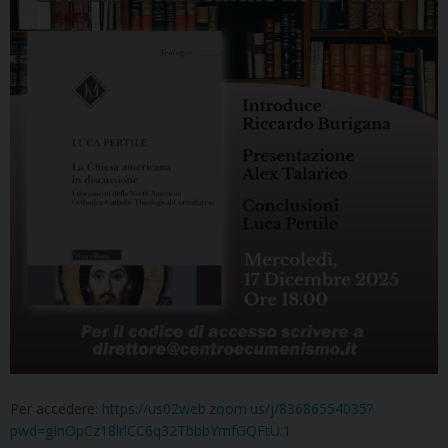
Per accedere:
https://us02web.zoom.us/j/83686554035?
pwd=gInOpCz18lrlCC6q32TbbbYmfGQFtU.1