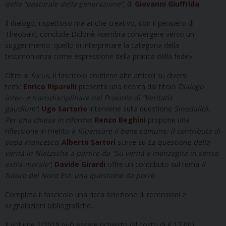
della “pastorale della generazione”
, di
Giovanni Giuffrida
.
Il dialogo, rispettoso ma anche creativo, con il pensiero di
Theobald, conclude Didonè «sembra convergere verso un
suggerimento: quello di interpretare la categoria della
testimonianza come espressione della pratica della fede».
Oltre al
focus
, il fascicolo contiene altri articoli su diversi
temi:
Enrico Riparelli
presenta una ricerca dal titolo
Dialogo
inter- e transdisciplinare nel Proemio di “Veritatis
gaudium”
;
Ugo Sartorio
interviene sulla questione
Sinodalità.
Per una chiesa in riforma
;
Renzo Beghini
propone una
riflessione in merito a
Ripensare il bene comune: il contributo di
papa Francesco
;
Alberto Sartori
scrive su
La questione della
verità in Nietzsche a partire da “Su verità e menzogna in senso
extra-morale”
;
Davide Girardi
offre un contributo sul tema
Il
futuro del Nord Est: una questione da porre
.
Completa il fascicolo una ricca selezione di recensioni e
segnalazioni bibliografiche.
Il volume 2/2019 può essere richiesto (al costo di € 17,00)