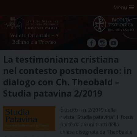
Menu
Veneto Orientale – A
Belluno e a Treviso
facebook
Instagram
YouTube
Skip
La testimonianza cristiana
to
nel contesto postmoderno: in
content
dialogo con Ch. Theobald –
Studia patavina 2/2019
È uscito il n. 2/2019 della
rivista “Studia patavina”. Il focus
parte da alcuni tratti della
chiesa disegnata da Theobald e