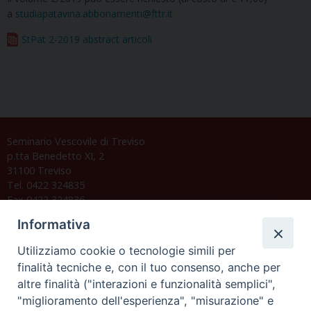
a
studiapatavina.abbonamenti@fttr.it
StPat 2-2019 abstract articoli
Seminario Vescovile di Treviso
p.tta Benedetto XI, 2
31100 Treviso
Tel. 0422 324835
Fax 0422 324836
segreteria@issrgp1.it
Informativa
C.F. 94004060268
Utilizziamo cookie o tecnologie simili per
finalità tecniche e, con il tuo consenso, anche per
altre finalità ("interazioni e funzionalità semplici",
Orario di segreteria
"miglioramento dell'esperienza", "misurazione" e