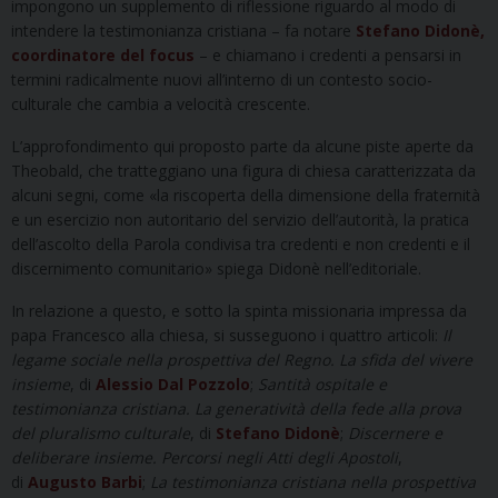
impongono un supplemento di riflessione riguardo al modo di
intendere la testimonianza cristiana – fa notare
Stefano Didonè,
coordinatore del focus
– e chiamano i credenti a pensarsi in
termini radicalmente nuovi all’interno di un contesto socio-
culturale che cambia a velocità crescente.
L’approfondimento qui proposto parte da alcune piste aperte da
Theobald, che tratteggiano una figura di chiesa caratterizzata da
alcuni segni, come «la riscoperta della dimensione della fraternità
e un esercizio non autoritario del servizio dell’autorità, la pratica
dell’ascolto della Parola condivisa tra credenti e non credenti e il
discernimento comunitario» spiega Didonè nell’editoriale.
In relazione a questo, e sotto la spinta missionaria impressa da
papa Francesco alla chiesa, si susseguono i quattro articoli:
Il
legame sociale nella prospettiva del Regno. La sfida del vivere
insieme
, di
Alessio Dal Pozzolo
;
Santità ospitale e
testimonianza cristiana. La generatività della fede alla prova
del pluralismo culturale
, di
Stefano Didonè
;
Discernere e
deliberare insieme. Percorsi negli Atti degli Apostoli
,
di
Augusto Barbi
;
La testimonianza cristiana nella prospettiva