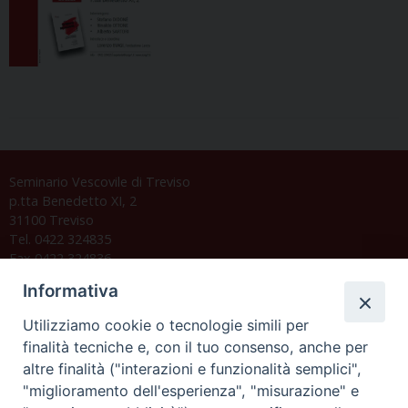
Seminario Vescovile di Treviso
p.tta Benedetto XI, 2
31100 Treviso
Tel. 0422 324835
Fax 0422 324836
segreteria@issrgp1.it
Informativa
C.F. 94004060268
Utilizziamo cookie o tecnologie simili per
finalità tecniche e, con il tuo consenso, anche per
altre finalità ("interazioni e funzionalità semplici",
Orario di segreteria
"miglioramento dell'esperienza", "misurazione" e