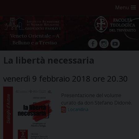
Menu
Veneto Orientale – A
Belluno e a Treviso
facebook
Instagram
YouTube
Skip
La libertà necessaria
to
content
venerdì 9 febbraio 2018 ore 20.30
Presentazione del volume
curato da don Stefano Didonè.
Locandina