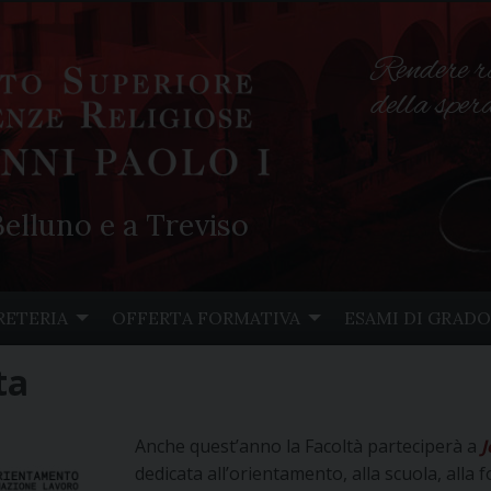
Rendere r
della spe
elluno e a Treviso
RETERIA
OFFERTA FORMATIVA
ESAMI DI GRADO
ta
Anche quest’anno la Facoltà parteciperà a
J
dedicata all’orientamento, alla scuola, alla 