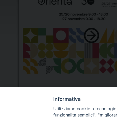
Informativa
Seminario Vescovile di Treviso
Utilizziamo cookie o tecnologie s
p.tta Benedetto XI, 2
funzionalità semplici", "miglior