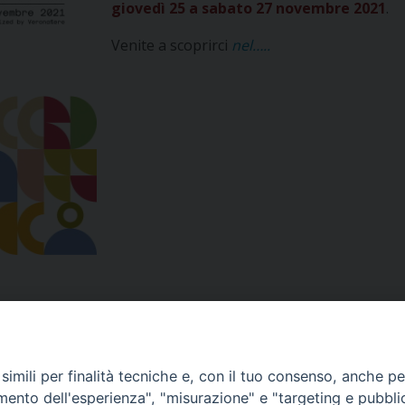
giovedì 25 a sabato 27 novembre 2021
.
Venite a scoprirci
nel…..
imili per finalità tecniche e, con il tuo consenso, anche per 
amento dell'esperienza", "misurazione" e "targeting e pubbli