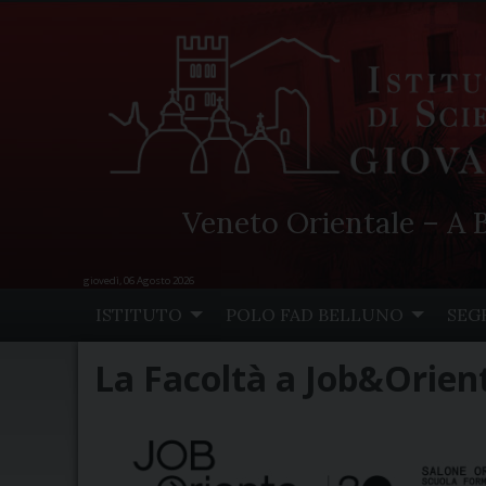
Veneto Orientale – A B
giovedì, 06 Agosto 2026
Skip
ISTITUTO
POLO FAD BELLUNO
SEG
to
content
La Facoltà a Job&Orien