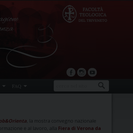
agione
ranza
facebook
Instagram
YouTube
FAQ
ob&Orienta
, la mostra convegno nazionale
formazione e al lavoro, alla
Fiera di Verona
da