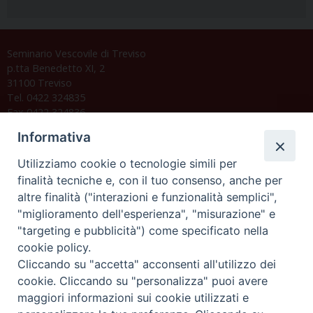
Seminario Vescovile di Treviso
p.tta Benedetto XI, 2
31100 Treviso
Tel. 0422 324835
Fax 0422 324836
segreteria@issrgp1.it
Informativa
C.F. 94004060268
Utilizziamo cookie o tecnologie simili per
finalità tecniche e, con il tuo consenso, anche per
altre finalità ("interazioni e funzionalità semplici",
Orario di segreteria
"miglioramento dell'esperienza", "misurazione" e
"targeting e pubblicità") come specificato nella
Lunedì 17.30-19.30
cookie policy.
Martedì 17.30-19.30
Mercoledì 17.30-19.30
Cliccando su "accetta" acconsenti all'utilizzo dei
Giovedì 17.30-19.30
cookie. Cliccando su "personalizza" puoi avere
Venerdì chiuso
maggiori informazioni sui cookie utilizzati e
Sabato 9.30-11.30