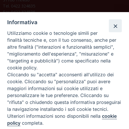
Tel. 0422 324835
Fax 0422 324836
segreteria@issrgp1.it
Informativa
C.F. 94004060268
Utilizziamo cookie o tecnologie simili per
finalità tecniche e, con il tuo consenso, anche per
altre finalità ("interazioni e funzionalità semplici",
Orario di segreteria
"miglioramento dell'esperienza", "misurazione" e
"targeting e pubblicità") come specificato nella
Lunedì 17.30-19.30
cookie policy.
Martedì 17.30-19.30
Mercoledì 17.30-19.30
Cliccando su "accetta" acconsenti all'utilizzo dei
Giovedì 17.30-19.30
cookie. Cliccando su "personalizza" puoi avere
Venerdì chiuso
maggiori informazioni sui cookie utilizzati e
Sabato 9.30-11.30
personalizzare le tue preferenze. Cliccando su
"rifiuta" o chiudendo questa informativa proseguirai
Privacy e sicurezza
la navigazione installando i soli cookie tecnici.
Ulteriori informazioni sono disponibili nella
cookie
policy
completa.