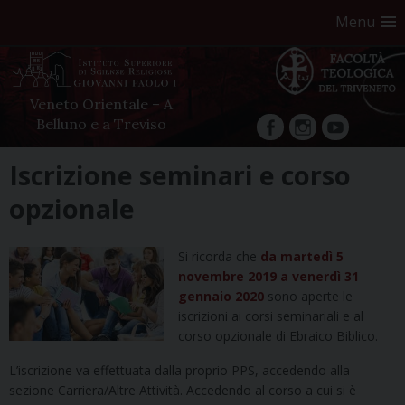
Menu
Veneto Orientale – A
Belluno e a Treviso
facebook
Instagram
YouTube
Skip
Iscrizione seminari e corso
to
opzionale
content
Si ricorda che
da martedì 5
novembre 2019 a venerdì 31
gennaio 2020
sono aperte le
iscrizioni ai corsi seminariali e al
corso opzionale di Ebraico Biblico.
L’iscrizione va effettuata dalla proprio PPS, accedendo alla
sezione Carriera/Altre Attività. Accedendo al corso a cui si è