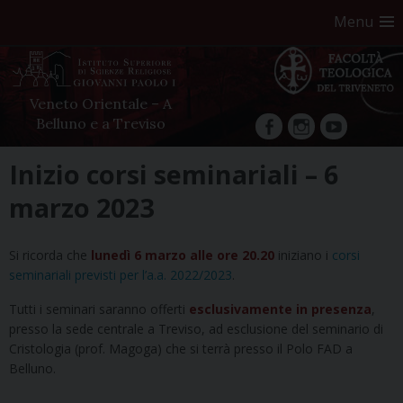
Menu
Veneto Orientale – A
Belluno e a Treviso
facebook
Instagram
YouTube
Skip
Inizio corsi seminariali – 6
to
marzo 2023
content
Si ricorda che
lunedì 6 marzo alle ore 20.20
iniziano i
corsi
seminariali previsti per l’a.a. 2022/2023
.
Tutti i seminari saranno offerti
esclusivamente in presenza
,
presso la sede centrale a Treviso, ad esclusione del seminario di
Cristologia (prof. Magoga) che si terrà presso il Polo FAD a
Belluno.