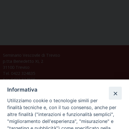
Seminario Vescovile di Treviso
p.tta Benedetto XI, 2
31100 Treviso
Tel. 0422 324835
Fax 0422 324836
segreteria@issrgp1.it
Informativa
C.F. 94004060268
Utilizziamo cookie o tecnologie simili per
finalità tecniche e, con il tuo consenso, anche per
altre finalità ("interazioni e funzionalità semplici",
Orario di segreteria
"miglioramento dell'esperienza", "misurazione" e
"targeting e pubblicità") come specificato nella