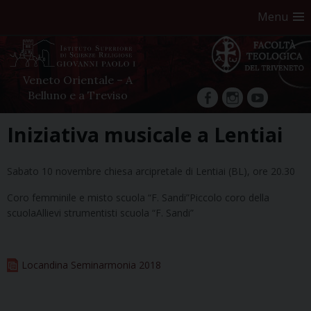
Menu
Veneto Orientale – A
Belluno e a Treviso
facebook
Instagram
YouTube
Skip
Iniziativa musicale a Lentiai
to
content
Sabato 10 novembre chiesa arcipretale di Lentiai (BL), ore 20.30
Coro femminile e misto scuola “F. Sandi”Piccolo coro della
scuolaAllievi strumentisti scuola “F. Sandi”
Locandina Seminarmonia 2018