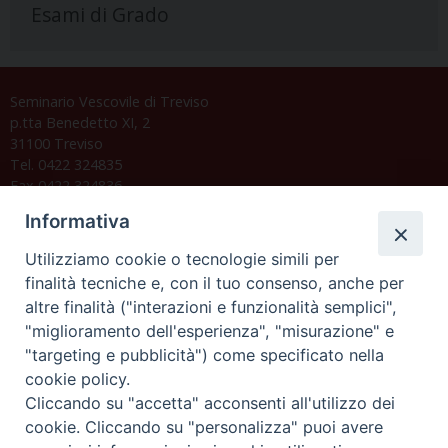
Esami di Grado
Seminario Vescovile di Treviso
p.tta Benedetto XI, 2
31100 Treviso
Tel. 0422 324835
Fax 0422 324836
segreteria@issrgp1.it
Informativa
C.F. 94004060268
Utilizziamo cookie o tecnologie simili per
finalità tecniche e, con il tuo consenso, anche per
altre finalità ("interazioni e funzionalità semplici",
Orario di segreteria
"miglioramento dell'esperienza", "misurazione" e
"targeting e pubblicità") come specificato nella
Lunedì 17.30-19.30
cookie policy.
Martedì 17.30-19.30
Mercoledì 17.30-19.30
Cliccando su "accetta" acconsenti all'utilizzo dei
Giovedì 17.30-19.30
cookie. Cliccando su "personalizza" puoi avere
Venerdì chiuso