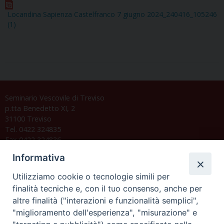
Locandina Sapienza Castelfranco 7 giugno 2024_240416_105246
(1)
Seminario Vescovile di Treviso
p.tta Benedetto XI, 2
31100 Treviso
Tel. 0422 324835
Fax 0422 324836
segreteria@issrgp1.it
Informativa
C.F. 94004060268
Utilizziamo cookie o tecnologie simili per
finalità tecniche e, con il tuo consenso, anche per
altre finalità ("interazioni e funzionalità semplici",
Orario di segreteria
"miglioramento dell'esperienza", "misurazione" e