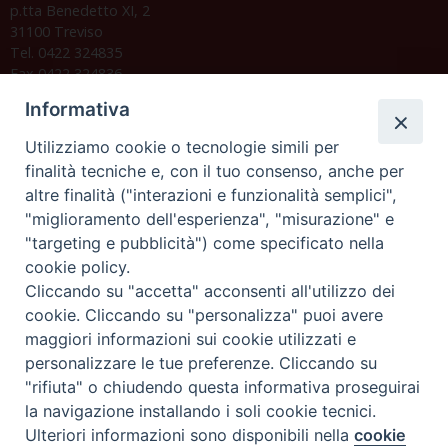
p.tta Benedetto XI, 2
31100 Treviso
Tel. 0422 324835
Fax 0422 324836
segreteria@issrgp1.it
Informativa
C.F. 94004060268
Utilizziamo cookie o tecnologie simili per
finalità tecniche e, con il tuo consenso, anche per
altre finalità ("interazioni e funzionalità semplici",
Orario di segreteria
"miglioramento dell'esperienza", "misurazione" e
"targeting e pubblicità") come specificato nella
Lunedì 17.30-19.30
cookie policy.
Martedì 17.30-19.30
Mercoledì 17.30-19.30
Cliccando su "accetta" acconsenti all'utilizzo dei
Giovedì 17.30-19.30
cookie. Cliccando su "personalizza" puoi avere
Venerdì chiuso
maggiori informazioni sui cookie utilizzati e
Sabato 9.30-11.30
personalizzare le tue preferenze. Cliccando su
"rifiuta" o chiudendo questa informativa proseguirai
Privacy e sicurezza
la navigazione installando i soli cookie tecnici.
Ulteriori informazioni sono disponibili nella
cookie