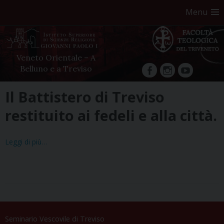
Menu
Veneto Orientale – A
Belluno e a Treviso
facebook
Instagram
YouTube
Skip
Il Battistero di Treviso
to
restituito ai fedeli e alla città.
content
Leggi di più…
Seminario Vescovile di Treviso