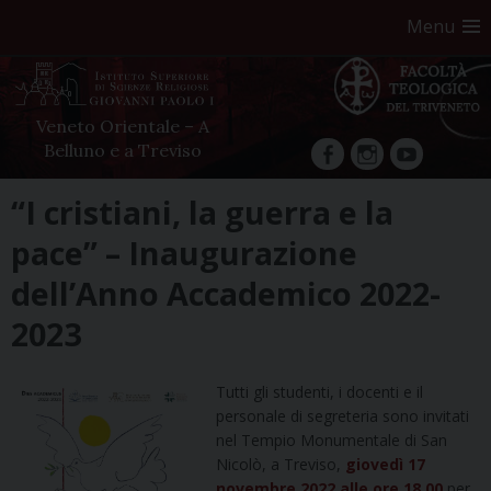
Menu
Veneto Orientale – A
Belluno e a Treviso
facebook
Instagram
YouTube
Skip
“I cristiani, la guerra e la
to
pace” – Inaugurazione
content
dell’Anno Accademico 2022-
2023
Tutti gli studenti, i docenti e il
personale di segreteria sono invitati
nel Tempio Monumentale di San
Nicolò, a Treviso,
giovedì 17
novembre 2022 alle ore 18.00
per