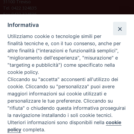
31100 Treviso
Tel. 0422 324835
Fax 0422 324836
segreteria@issrgp1.it
Informativa
C.F. 94004060268
Utilizziamo cookie o tecnologie simili per
finalità tecniche e, con il tuo consenso, anche per
altre finalità ("interazioni e funzionalità semplici",
Orario di segreteria
"miglioramento dell'esperienza", "misurazione" e
"targeting e pubblicità") come specificato nella
Lunedì 17.30-19.30
cookie policy.
Martedì 17.30-19.30
Mercoledì 17.30-19.30
Cliccando su "accetta" acconsenti all'utilizzo dei
Giovedì 17.30-19.30
cookie. Cliccando su "personalizza" puoi avere
Venerdì chiuso
maggiori informazioni sui cookie utilizzati e
Sabato 9.30-11.30
personalizzare le tue preferenze. Cliccando su
"rifiuta" o chiudendo questa informativa proseguirai
Privacy e sicurezza
la navigazione installando i soli cookie tecnici.
Ulteriori informazioni sono disponibili nella
cookie
policy
completa.