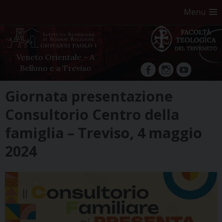
Menu
Veneto Orientale – A
Belluno e a Treviso
facebook
Instagram
YouTube
Skip
Giornata presentazione
to
Consultorio Centro della
content
famiglia – Treviso, 4 maggio
2024