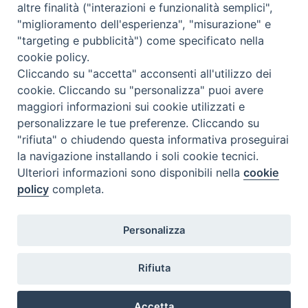
altre finalità ("interazioni e funzionalità semplici",
Orario di segreteria
"miglioramento dell'esperienza", "misurazione" e
"targeting e pubblicità") come specificato nella
Lunedì 17.30-19.30
cookie policy.
Martedì 17.30-19.30
Mercoledì 17.30-19.30
Cliccando su "accetta" acconsenti all'utilizzo dei
Giovedì 17.30-19.30
cookie. Cliccando su "personalizza" puoi avere
Venerdì chiuso
maggiori informazioni sui cookie utilizzati e
Sabato 9.30-11.30
personalizzare le tue preferenze. Cliccando su
"rifiuta" o chiudendo questa informativa proseguirai
Privacy e sicurezza
la navigazione installando i soli cookie tecnici.
Ulteriori informazioni sono disponibili nella
cookie
policy
completa.
Personalizza
Rifiuta
Veneto Orientale – A Belluno e a Treviso
Accetta