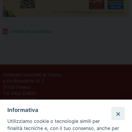
Consultorio locandina
Seminario Vescovile di Treviso
p.tta Benedetto XI, 2
31100 Treviso
Tel. 0422 324835
Fax 0422 324836
segreteria@issrgp1.it
Informativa
C.F. 94004060268
Utilizziamo cookie o tecnologie simili per
finalità tecniche e, con il tuo consenso, anche per