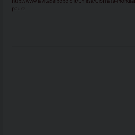
http://www.lavitadelpopolo.it/Chiesa/Giornata-mondi
paure