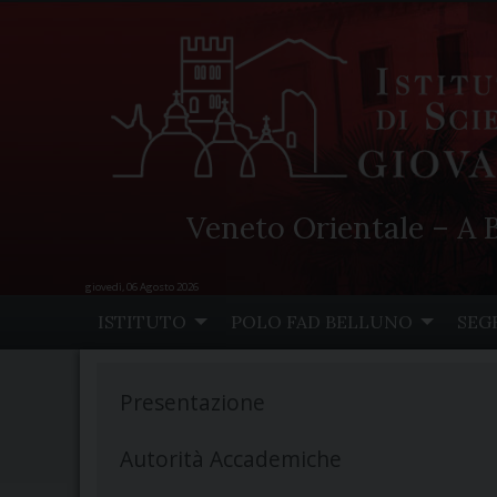
Veneto Orientale – A B
giovedì, 06 Agosto 2026
Skip
ISTITUTO
POLO FAD BELLUNO
SEG
to
content
Presentazione
Autorità Accademiche