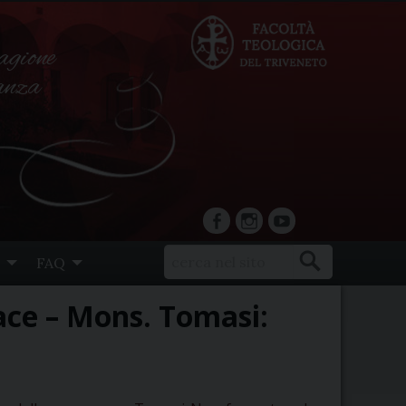
agione
ranza
facebook
Instagram
YouTube
FAQ
ace – Mons. Tomasi: