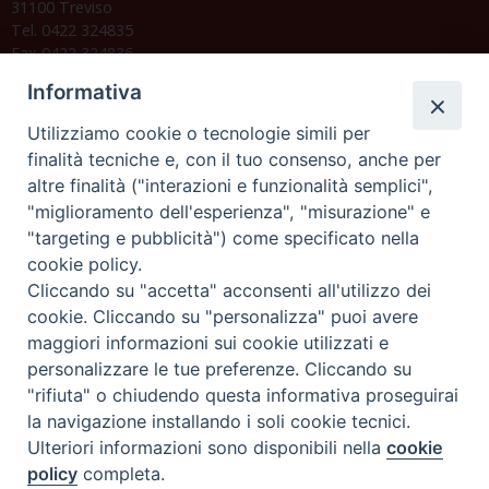
31100 Treviso
Tel. 0422 324835
Fax 0422 324836
segreteria@issrgp1.it
Informativa
C.F. 94004060268
Utilizziamo cookie o tecnologie simili per
finalità tecniche e, con il tuo consenso, anche per
altre finalità ("interazioni e funzionalità semplici",
Orario di segreteria
"miglioramento dell'esperienza", "misurazione" e
"targeting e pubblicità") come specificato nella
Lunedì 17.30-19.30
cookie policy.
Martedì 17.30-19.30
Mercoledì 17.30-19.30
Cliccando su "accetta" acconsenti all'utilizzo dei
Giovedì 17.30-19.30
cookie. Cliccando su "personalizza" puoi avere
Venerdì chiuso
maggiori informazioni sui cookie utilizzati e
Sabato 9.30-11.30
personalizzare le tue preferenze. Cliccando su
"rifiuta" o chiudendo questa informativa proseguirai
Privacy e sicurezza
la navigazione installando i soli cookie tecnici.
Ulteriori informazioni sono disponibili nella
cookie
policy
completa.