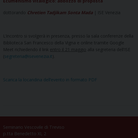
Ecumenismo vitalogico: abbozzo di proposta
dottorando
Chretien Tadjikam Sonta Mada
| ISE Venezia
L’incontro si svolgerà in presenza, presso la sala conferenze della
Biblioteca San Francesco della Vigna e online tramite Google
Meet richiedendo il link
entro il 21 maggio
alla segreteria dell’ISE
(
segreteria@isevenezia.it
).
Scarica la locandina dell’evento in formato PDF
Seminario Vescovile di Treviso
p.tta Benedetto XI, 2