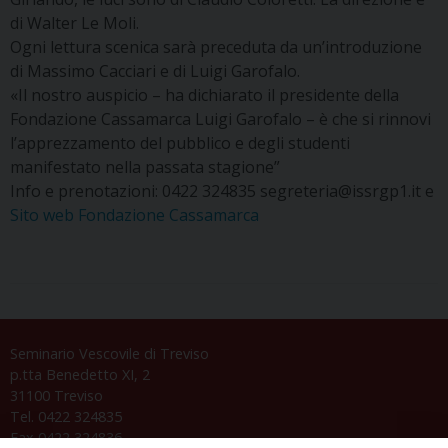
di Walter Le Moli.
Ogni lettura scenica sarà preceduta da un’introduzione
di Massimo Cacciari e di Luigi Garofalo.
«Il nostro auspicio – ha dichiarato il presidente della
Fondazione Cassamarca Luigi Garofalo – è che si rinnovi
l’apprezzamento del pubblico e degli studenti
manifestato nella passata stagione”
Info e prenotazioni: 0422 324835 segreteria@issrgp1.it e
Sito web Fondazione Cassamarca
Seminario Vescovile di Treviso
p.tta Benedetto XI, 2
31100 Treviso
Tel. 0422 324835
Fax 0422 324836