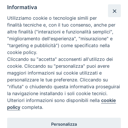
segreteria@issrgp1.it
Informativa
C.F. 94004060268
Utilizziamo cookie o tecnologie simili per
finalità tecniche e, con il tuo consenso, anche per
altre finalità ("interazioni e funzionalità semplici",
Orario di segreteria
"miglioramento dell'esperienza", "misurazione" e
"targeting e pubblicità") come specificato nella
Lunedì 17.30-19.30
cookie policy.
Martedì 17.30-19.30
Mercoledì 17.30-19.30
Cliccando su "accetta" acconsenti all'utilizzo dei
Giovedì 17.30-19.30
cookie. Cliccando su "personalizza" puoi avere
Venerdì chiuso
maggiori informazioni sui cookie utilizzati e
Sabato 9.30-11.30
personalizzare le tue preferenze. Cliccando su
"rifiuta" o chiudendo questa informativa proseguirai
Privacy e sicurezza
la navigazione installando i soli cookie tecnici.
Ulteriori informazioni sono disponibili nella
cookie
policy
completa.
Personalizza