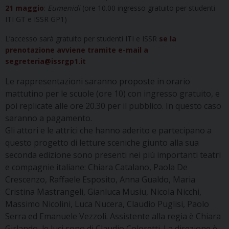
21 maggio
:
Eumenidi
(ore 10.00 ingresso gratuito per studenti
ITI GT e ISSR GP1)
L’accesso sarà gratuito per studenti ITI e ISSR
se la
prenotazione avviene tramite e-mail a
segreteria@issrgp1.it
Le rappresentazioni saranno proposte in orario
mattutino per le scuole (ore 10) con ingresso gratuito, e
poi replicate alle ore 20.30 per il pubblico. In questo caso
saranno a pagamento.
Gli attori e le attrici che hanno aderito e partecipano a
questo progetto di letture sceniche giunto alla sua
seconda edizione sono presenti nei più importanti teatri
e compagnie italiane: Chiara Catalano, Paola De
Crescenzo, Raffaele Esposito, Anna Gualdo, Maria
Cristina Mastrangeli, Gianluca Musiu, Nicola Nicchi,
Massimo Nicolini, Luca Nucera, Claudio Puglisi, Paolo
Serra ed Emanuele Vezzoli. Assistente alla regia è Chiara
Girlando, le luci sono di Claudio Coloretti. La direzione è