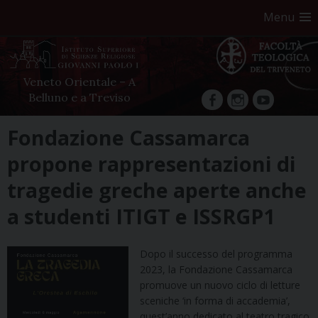
Menu
Veneto Orientale – A
Belluno e a Treviso
facebook
Instagram
YouTube
Skip
Fondazione Cassamarca
to
propone rappresentazioni di
content
tragedie greche aperte anche
a studenti ITIGT e ISSRGP1
Dopo il successo del programma
2023, la Fondazione Cassamarca
promuove un nuovo ciclo di letture
sceniche ‘in forma di accademia’,
quest’anno dedicato al teatro tragico