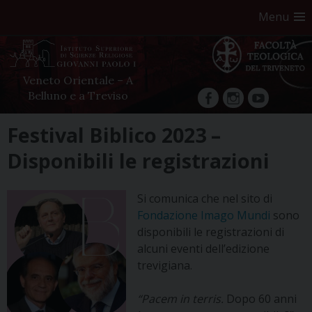
Menu
Veneto Orientale – A
Belluno e a Treviso
facebook
Instagram
YouTube
Skip
Festival Biblico 2023 –
to
Disponibili le registrazioni
content
Si comunica che nel sito di
Fondazione Imago Mundi
sono
disponibili le registrazioni di
alcuni eventi dell’edizione
trevigiana.
“Pacem in terris.
Dopo 60 anni