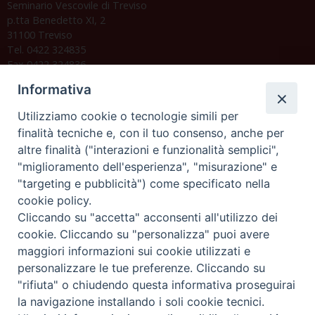
Seminario Vescovile di Treviso
p.tta Benedetto XI, 2
31100 Treviso
Tel. 0422 324835
Fax 0422 324836
segreteria@issrgp1.it
Informativa
C.F. 94004060268
Utilizziamo cookie o tecnologie simili per
finalità tecniche e, con il tuo consenso, anche per
altre finalità ("interazioni e funzionalità semplici",
Orario di segreteria
"miglioramento dell'esperienza", "misurazione" e
"targeting e pubblicità") come specificato nella
Lunedì 17.30-19.30
cookie policy.
Martedì 17.30-19.30
Mercoledì 17.30-19.30
Cliccando su "accetta" acconsenti all'utilizzo dei
Giovedì 17.30-19.30
cookie. Cliccando su "personalizza" puoi avere
Venerdì chiuso
maggiori informazioni sui cookie utilizzati e
Sabato 9.30-11.30
personalizzare le tue preferenze. Cliccando su
"rifiuta" o chiudendo questa informativa proseguirai
Privacy e sicurezza
la navigazione installando i soli cookie tecnici.