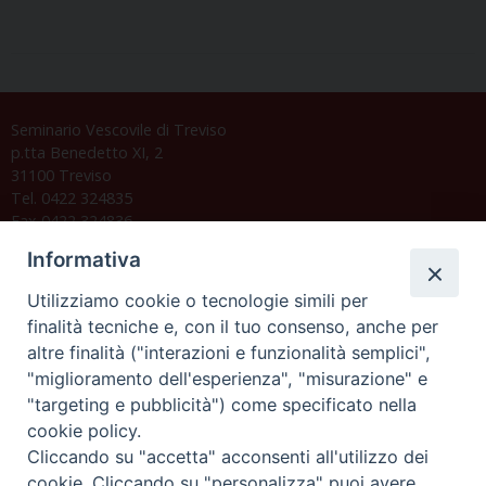
Seminario Vescovile di Treviso
p.tta Benedetto XI, 2
31100 Treviso
Tel. 0422 324835
Fax 0422 324836
segreteria@issrgp1.it
Informativa
C.F. 94004060268
Utilizziamo cookie o tecnologie simili per
finalità tecniche e, con il tuo consenso, anche per
altre finalità ("interazioni e funzionalità semplici",
Orario di segreteria
"miglioramento dell'esperienza", "misurazione" e
"targeting e pubblicità") come specificato nella
Lunedì 17.30-19.30
cookie policy.
Martedì 17.30-19.30
Mercoledì 17.30-19.30
Cliccando su "accetta" acconsenti all'utilizzo dei
Giovedì 17.30-19.30
cookie. Cliccando su "personalizza" puoi avere