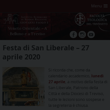
Menu
Veneto Orientale – A
Belluno e a Treviso
facebook
Instagram
YouTube
Skip
Festa di San Liberale – 27
to
aprile 2020
content
Si ricorda che, come da
calendario accademico,
lunedì
27 aprile
, a motivo della festa di
San Liberale, Patrono della
Città e della Diocesi di Treviso,
tutte le lezioni sono sospese e
la segreteria è chiusa.