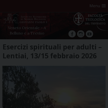
Menu
Veneto Orientale – A
Belluno e a Treviso
facebook
Instagram
YouTube
Skip
Esercizi spirituali per adulti –
to
Lentiai, 13/15 febbraio 2026
content