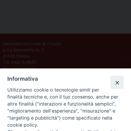
Seminario Vescovile di Treviso
p.tta Benedetto XI, 2
31100 Treviso
Tel. 0422 324835
Fax 0422 324836
segreteria@issrgp1.it
Informativa
C.F. 94004060268
Utilizziamo cookie o tecnologie simili per
finalità tecniche e, con il tuo consenso, anche per
altre finalità ("interazioni e funzionalità semplici",
Orario di segreteria
"miglioramento dell'esperienza", "misurazione" e
"targeting e pubblicità") come specificato nella
Lunedì 17.30-19.30
cookie policy.
Martedì 17.30-19.30