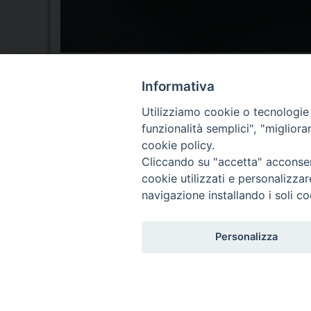
Informativa
Utilizziamo cookie o tecnologie s
funzionalità semplici", "miglior
Seminario Vescovile di Treviso
cookie policy.
p.tta Benedetto XI, 2
Cliccando su "accetta" acconsent
31100 Treviso
cookie utilizzati e personalizza
Tel. 0422 324835
navigazione installando i soli co
Fax 0422 324836
segreteria@issrgp1.it
Personalizza
C.F. 94004060268