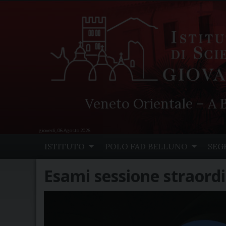
Veneto Orientale – A B
giovedì, 06 Agosto 2026
Skip
ISTITUTO
POLO FAD BELLUNO
SEG
to
content
Esami sessione straord