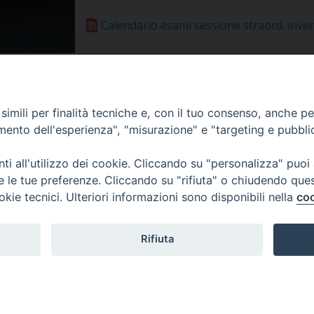
Calendario esami sessione straord. inve
imili per finalità tecniche e, con il tuo consenso, anche per 
amento dell'esperienza", "misurazione" e "targeting e pubbli
i all'utilizzo dei cookie. Cliccando su "personalizza" puoi
re le tue preferenze. Cliccando su "rifiuta" o chiudendo que
okie tecnici. Ulteriori informazioni sono disponibili nella
coo
Rifiuta
Veneto Orientale – A Belluno e a Treviso