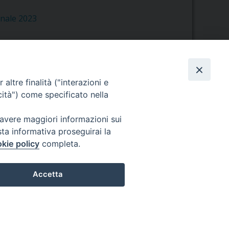
rnale 2023
altre finalità ("interazioni e
cità") come specificato nella
Orario di segreteria
 avere maggiori informazioni sui
Lunedì 17.30-19.30
sta informativa proseguirai la
Martedì 17.30-19.30
kie policy
completa.
Mercoledì 17.30-19.30
Giovedì 17.30-19.30
Venerdì chiuso
Accetta
Sabato 9.30-11.30
Privacy e sicurezza
Preferenze Cookie