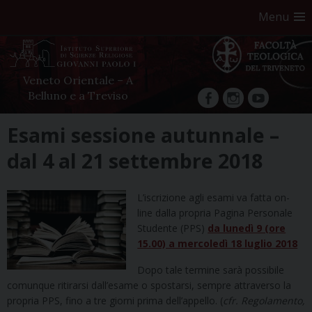
Menu
Veneto Orientale – A
Belluno e a Treviso
facebook
Instagram
YouTube
Skip
Esami sessione autunnale –
to
dal 4 al 21 settembre 2018
content
L’iscrizione agli esami va fatta on-
line dalla propria Pagina Personale
Studente (PPS)
da lunedì 9 (ore
15.00) a mercoledì 18 luglio 2018
Dopo tale termine sarà possibile
comunque ritirarsi dall’esame o spostarsi, sempre attraverso la
propria PPS, fino a tre giorni prima dell’appello. (
cfr. Regolamento,