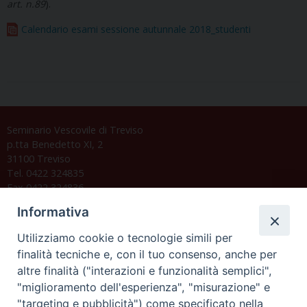
art. n.89
).
Calendario esami sessione autunnale 2018_studenti
Seminario Vescovile di Treviso
p.tta Benedetto XI, 2
31100 Treviso
Tel. 0422 324835
Fax 0422 324836
segreteria@issrgp1.it
Informativa
C.F. 94004060268
Utilizziamo cookie o tecnologie simili per
finalità tecniche e, con il tuo consenso, anche per
altre finalità ("interazioni e funzionalità semplici",
Orario di segreteria
"miglioramento dell'esperienza", "misurazione" e
"targeting e pubblicità") come specificato nella
Lunedì 17.30-19.30