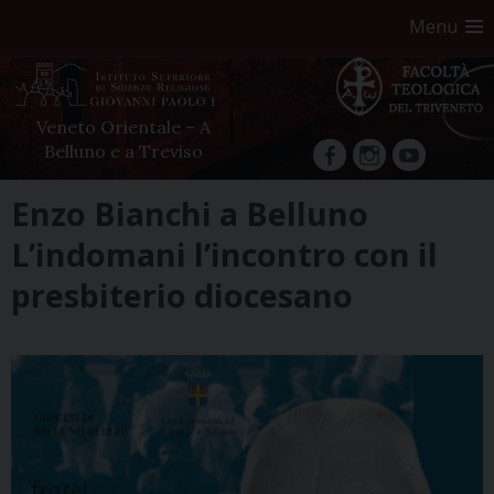
Menu
Veneto Orientale – A
Belluno e a Treviso
facebook
Instagram
YouTube
Skip
Enzo Bianchi a Belluno
to
L’indomani l’incontro con il
content
presbiterio diocesano