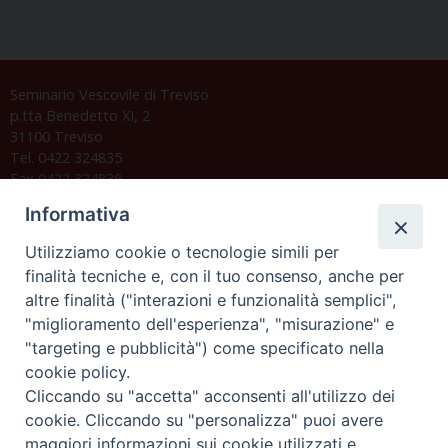
Seminario Vescovile di Treviso
p.tta Benedetto XI, 2
31100 Treviso
Tel. 0422 324835
Fax 0422 324836
segreteria@issrgp1.it
Informativa
C.F. 94004060268
Utilizziamo cookie o tecnologie simili per
finalità tecniche e, con il tuo consenso, anche per
altre finalità ("interazioni e funzionalità semplici",
Orario di segreteria
"miglioramento dell'esperienza", "misurazione" e
"targeting e pubblicità") come specificato nella
Lunedì 17.30-19.30
cookie policy.
Martedì 17.30-19.30
Mercoledì 17.30-19.30
Cliccando su "accetta" acconsenti all'utilizzo dei
Giovedì 17.30-19.30
cookie. Cliccando su "personalizza" puoi avere
Venerdì chiuso
maggiori informazioni sui cookie utilizzati e