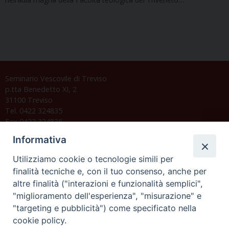
Seminario Vescovile di Treviso
p.tta Benedetto XI, 2
31100 Treviso
Tel. 0422 324835
Fax 0422 324836
segreteria@issrgp1.it
Informativa
C.F. 94004060268
Utilizziamo cookie o tecnologie simili per
finalità tecniche e, con il tuo consenso, anche per
altre finalità ("interazioni e funzionalità semplici",
Orario di segreteria
"miglioramento dell'esperienza", "misurazione" e
"targeting e pubblicità") come specificato nella
Lunedì 17.30-19.30
cookie policy.
Martedì 17.30-19.30