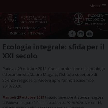
Menu
Veneto Orientale – A
Belluno e a Treviso
facebook
Instagram
YouTube
Skip
Ecologia integrale: sfida per il
to
XXI secolo
content
Padova, 29 ottobre 2019. Con la prolusione del sociologo
ed economista Mauro Magatti, l’Istituto superiore di
Scienze religiose di Padova apre l’anno accademico
2019/2020.
Martedì 29 ottobre 2019
l’Istituto superiore di Scienze religiose
di Padova inaugurerà l’anno accademico 2019/2020. Alle ore 16,
nell’aula magna della Facoltà teologica del Triveneto
…