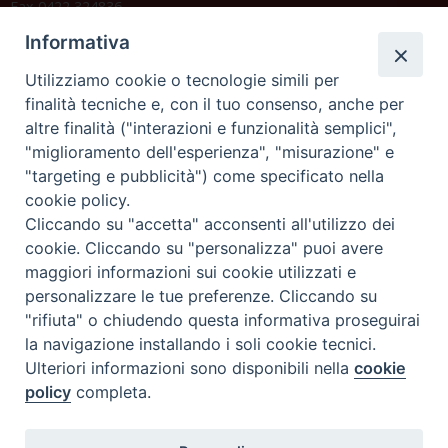
Fax 0422 324836
segreteria@issrgp1.it
Informativa
C.F. 94004060268
Utilizziamo cookie o tecnologie simili per
finalità tecniche e, con il tuo consenso, anche per
altre finalità ("interazioni e funzionalità semplici",
Orario di segreteria
"miglioramento dell'esperienza", "misurazione" e
"targeting e pubblicità") come specificato nella
Lunedì 17.30-19.30
cookie policy.
Martedì 17.30-19.30
Mercoledì 17.30-19.30
Cliccando su "accetta" acconsenti all'utilizzo dei
Giovedì 17.30-19.30
cookie. Cliccando su "personalizza" puoi avere
Venerdì chiuso
maggiori informazioni sui cookie utilizzati e
Sabato 9.30-11.30
personalizzare le tue preferenze. Cliccando su
"rifiuta" o chiudendo questa informativa proseguirai
Privacy e sicurezza
la navigazione installando i soli cookie tecnici.
Ulteriori informazioni sono disponibili nella
cookie
policy
completa.