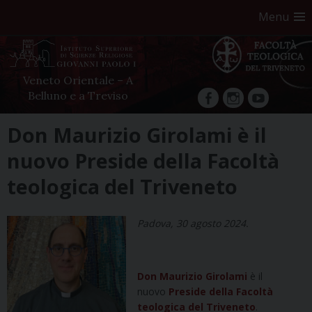
Menu
Veneto Orientale – A
Belluno e a Treviso
facebook
Instagram
YouTube
Skip
Don Maurizio Girolami è il
to
nuovo Preside della Facoltà
content
teologica del Triveneto
Padova, 30 agosto 2024.
Don Maurizio Girolami
è il
nuovo
Preside della Facoltà
teologica del Triveneto
.