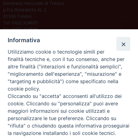
Seminario Vescovile di Treviso
p.tta Benedetto XI, 2
31100 Treviso
Tel. 0422 324835
Fax 0422 324836
segreteria@issrgp1.it
Informativa
C.F. 94004060268
Utilizziamo cookie o tecnologie simili per
finalità tecniche e, con il tuo consenso, anche per
altre finalità ("interazioni e funzionalità semplici",
Orario di segreteria
"miglioramento dell'esperienza", "misurazione" e
"targeting e pubblicità") come specificato nella
Lunedì 17.30-19.30
cookie policy.
Martedì 17.30-19.30
Mercoledì 17.30-19.30
Cliccando su "accetta" acconsenti all'utilizzo dei
Giovedì 17.30-19.30
cookie. Cliccando su "personalizza" puoi avere
Venerdì chiuso
maggiori informazioni sui cookie utilizzati e
Sabato 9.30-11.30
personalizzare le tue preferenze. Cliccando su
"rifiuta" o chiudendo questa informativa proseguirai
Privacy e sicurezza
la navigazione installando i soli cookie tecnici.