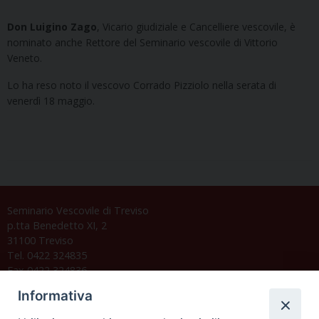
Don Luigino Zago
, Vicario giudiziale e Cancelliere vescovile, è
nominato anche Rettore del Seminario vescovile di Vittorio
Veneto.
Lo ha reso noto il vescovo Corrado Pizziolo nella serata di
venerdì 18 maggio.
Seminario Vescovile di Treviso
p.tta Benedetto XI, 2
31100 Treviso
Tel. 0422 324835
Fax 0422 324836
segreteria@issrgp1.it
Informativa
C.F. 94004060268