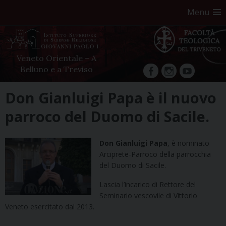
Menu
Veneto Orientale – A
Belluno e a Treviso
facebook
Instagram
YouTube
Skip
Don Gianluigi Papa è il nuovo
to
parroco del Duomo di Sacile.
content
Don Gianluigi Papa
, è nominato
Arciprete-Parroco della parrocchia
del Duomo di Sacile.
Lascia l’incarico di Rettore del
Seminario vescovile di Vittorio
Veneto esercitato dal 2013.