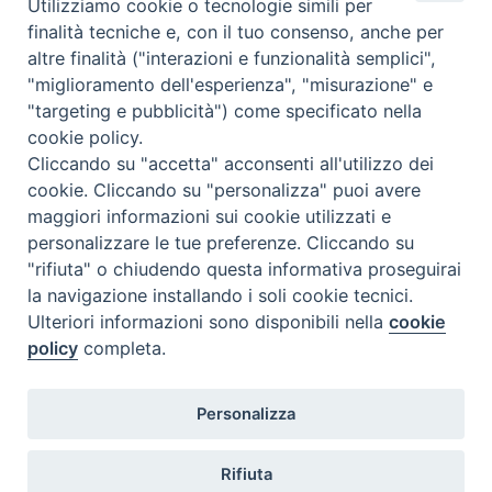
Utilizziamo cookie o tecnologie simili per
finalità tecniche e, con il tuo consenso, anche per
altre finalità ("interazioni e funzionalità semplici",
Orario di segreteria
"miglioramento dell'esperienza", "misurazione" e
"targeting e pubblicità") come specificato nella
Lunedì 17.30-19.30
cookie policy.
Martedì 17.30-19.30
Mercoledì 17.30-19.30
Cliccando su "accetta" acconsenti all'utilizzo dei
Giovedì 17.30-19.30
cookie. Cliccando su "personalizza" puoi avere
Venerdì chiuso
maggiori informazioni sui cookie utilizzati e
Sabato 9.30-11.30
personalizzare le tue preferenze. Cliccando su
"rifiuta" o chiudendo questa informativa proseguirai
Privacy e sicurezza
la navigazione installando i soli cookie tecnici.
Ulteriori informazioni sono disponibili nella
cookie
policy
completa.
Personalizza
Rifiuta