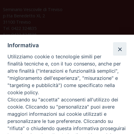
Seminario Vescovile di Treviso
p.tta Benedetto XI, 2
31100 Treviso
Tel. 0422 324835
Fax 0422 324836
segreteria@issrgp1.it
Informativa
C.F. 94004060268
Utilizziamo cookie o tecnologie simili per
finalità tecniche e, con il tuo consenso, anche per
altre finalità ("interazioni e funzionalità semplici",
Orario di segreteria
"miglioramento dell'esperienza", "misurazione" e
"targeting e pubblicità") come specificato nella
Lunedì 17.30-19.30
cookie policy.
Martedì 17.30-19.30
Mercoledì 17.30-19.30
Cliccando su "accetta" acconsenti all'utilizzo dei
Giovedì 17.30-19.30
cookie. Cliccando su "personalizza" puoi avere
Venerdì chiuso
maggiori informazioni sui cookie utilizzati e
Sabato 9.30-11.30
personalizzare le tue preferenze. Cliccando su
"rifiuta" o chiudendo questa informativa proseguirai
Privacy e sicurezza