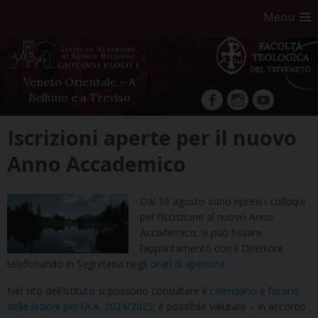
Menu
Veneto Orientale – A
Belluno e a Treviso
facebook
Instagram
YouTube
Skip
Iscrizioni aperte per il nuovo
to
Anno Accademico
content
Dal 19 agosto sono ripresi i colloqui
per l’iscrizione al nuovo Anno
Accademico: si può fissare
l’appuntamento con il Direttore
telefonando in Segreteria negli
orari di apertura
.
Nel sito dell’Istituto si possono consultare il
calendario
e l’
orario
delle lezioni per l’A.A. 2024/2025
; è possibile valutare – in accordo