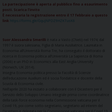
La partecipazione è aperta al pubblico fino a esaurimento
posti.
Scarica l’invito
È necessaria la registrazione entro il 17 febbraio a questo
link
https://forms.gle/GquJNPDZ9HZKTusK6
Suor Alessandra Smerilli
è nata a Vasto (Chieti) nel 1974; dal
1997 è suora salesiana, Figlia di Maria Ausiliatrice. Laureata in
Economia all’Università Roma Tre, ha conseguito il dottorato di
ricerca in Economia politica all’Università La Sapienza di Roma
(2006) e un PhD in Economics alla East Anglia University
(Norwich, UK 2014).
Insegna Economia politica presso la Facoltà di Scienze
dell’educazione Auxilium ed è socia fondatrice e docente della
Scuola di Economia civile.
Nell’aprile 2020 ha iniziato a collaborare con il Dicastero per il
Servizio dello Sviluppo Umano Integrale prima come coordinatrice
della task-force economia nella Commissione vaticana per il
Covid 19, poi come sotto-segretario, segretario ad interim del
Dicastero e delegata per la Commissione vaticana per il Covid 19.