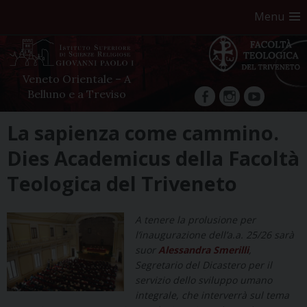
Menu
Veneto Orientale – A
Belluno e a Treviso
facebook
Instagram
YouTube
Skip
La sapienza come cammino.
to
Dies Academicus della Facoltà
content
Teologica del Triveneto
A tenere la prolusione per
l’inaugurazione dell’a.a. 25/26 sarà
suor
Alessandra Smerilli
,
Segretario del Dicastero per il
servizio dello sviluppo umano
integrale, che interverrà sul tema