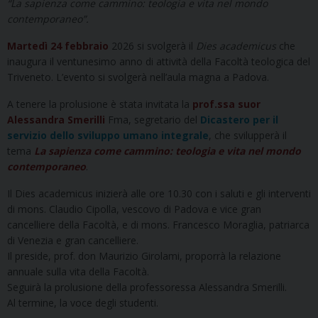
“La sapienza come cammino: teologia e vita nel mondo
contemporaneo”.
Martedì 24 febbraio
2026 si svolgerà il
Dies academicus
che
inaugura il ventunesimo anno di attività della Facoltà teologica del
Triveneto. L’evento si svolgerà nell’aula magna a Padova.
A tenere la prolusione è stata invitata la
prof.ssa suor
Alessandra Smerilli
Fma, segretario del
Dicastero per il
servizio dello sviluppo umano integrale
, che svilupperà il
tema
La sapienza come cammino: teologia e vita nel mondo
contemporaneo
.
Il Dies academicus inizierà alle ore 10.30 con i saluti e gli interventi
di mons. Claudio Cipolla, vescovo di Padova e vice gran
cancelliere della Facoltà, e di mons. Francesco Moraglia, patriarca
di Venezia e gran cancelliere.
Il preside, prof. don Maurizio Girolami, proporrà la relazione
annuale sulla vita della Facoltà.
Seguirà la prolusione della professoressa Alessandra Smerilli.
Al termine, la voce degli studenti.