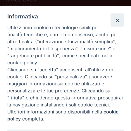
Fax 0422 324836
segreteria@issrgp1.it
Informativa
C.F. 94004060268
Utilizziamo cookie o tecnologie simili per
finalità tecniche e, con il tuo consenso, anche per
altre finalità ("interazioni e funzionalità semplici",
Orario di segreteria
"miglioramento dell'esperienza", "misurazione" e
"targeting e pubblicità") come specificato nella
Lunedì 17.30-19.30
cookie policy.
Martedì 17.30-19.30
Mercoledì 17.30-19.30
Cliccando su "accetta" acconsenti all'utilizzo dei
Giovedì 17.30-19.30
cookie. Cliccando su "personalizza" puoi avere
Venerdì chiuso
maggiori informazioni sui cookie utilizzati e
Sabato 9.30-11.30
personalizzare le tue preferenze. Cliccando su
"rifiuta" o chiudendo questa informativa proseguirai
Privacy e sicurezza
la navigazione installando i soli cookie tecnici.
Ulteriori informazioni sono disponibili nella
cookie
policy
completa.