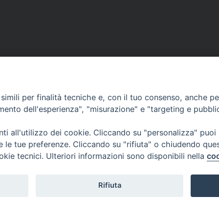
imili per finalità tecniche e, con il tuo consenso, anche per 
amento dell'esperienza", "misurazione" e "targeting e pubbli
i all'utilizzo dei cookie. Cliccando su "personalizza" puoi
re le tue preferenze. Cliccando su "rifiuta" o chiudendo que
okie tecnici. Ulteriori informazioni sono disponibili nella
coo
Rifiuta
Veneto Orientale – A Belluno e a Treviso