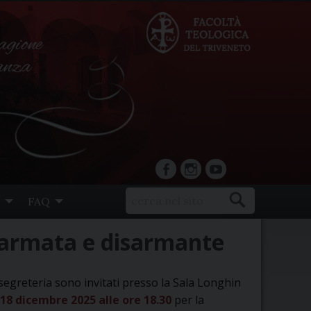
agione
ranza
facebook
Instagram
YouTube
FAQ
sarmata e disarmante
di segreteria sono invitati presso la Sala Longhin
18 dicembre 2025 alle ore 18.30
per la