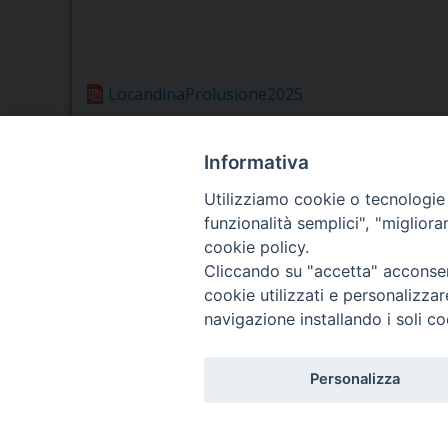
LocandinaProlusione2025
Informativa
Utilizziamo cookie o tecnologie s
funzionalità semplici", "miglior
Seminario Vescovile di Treviso
cookie policy.
p.tta Benedetto XI, 2
Cliccando su "accetta" acconsent
31100 Treviso
cookie utilizzati e personalizza
Tel. 0422 324835
navigazione installando i soli co
Fax 0422 324836
segreteria@issrgp1.it
Personalizza
C.F. 94004060268