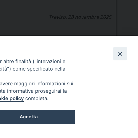
Treviso, 28 novembre 2025
altre finalità ("interazioni e
cità") come specificato nella
Orario di segreteria
 avere maggiori informazioni sui
Lunedì 17.30-19.30
sta informativa proseguirai la
Martedì 17.30-19.30
kie policy
completa.
Mercoledì 17.30-19.30
Giovedì 17.30-19.30
Venerdì chiuso
Accetta
Sabato 9.30-11.30
Privacy e sicurezza
Preferenze Cookie