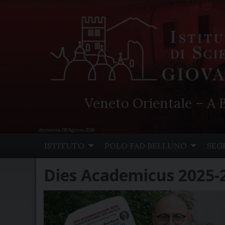
Veneto Orientale – A B
domenica, 09 Agosto 2026
Skip
ISTITUTO
POLO FAD BELLUNO
SEG
to
content
Dies Academicus 2025-2