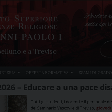
Rendere r
della spe
elluno e a Treviso
RETERIA
OFFERTA FORMATIVA
ESAMI DI GRADO
026 – Educare a una pace di
Tutti gli studenti, i docenti e il personale 
del Seminario Vescovile di Treviso,
giovedì 