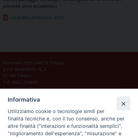
presente anno accademico.
Locandina prolusione 2023
Seminario Vescovile di Treviso
p.tta Benedetto XI, 2
31100 Treviso
Tel. 0422 324835
Fax 0422 324836
segreteria@issrgp1.it
Informativa
C.F. 94004060268
Utilizziamo cookie o tecnologie simili per
finalità tecniche e, con il tuo consenso, anche per
altre finalità ("interazioni e funzionalità semplici",
Orario di segreteria
"miglioramento dell'esperienza", "misurazione" e