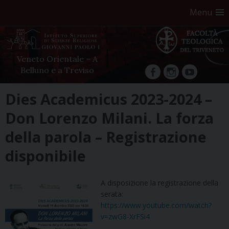
Menu
Veneto Orientale – A
Belluno e a Treviso
facebook
Instagram
YouTube
Skip
Dies Academicus 2023-2024 –
to
Don Lorenzo Milani. La forza
content
della parola – Registrazione
disponibile
A disposizione la registrazione della
serata:
https://www.youtube.com/watch?
v=zwG8-XrFSi4